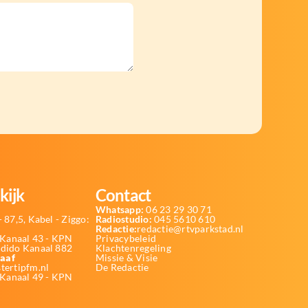
kijk
Contact
Whatsapp:
06 23 29 30 71
 87,5, Kabel - Ziggo:
Radiostudio:
045 5610 610
Redactie:
redactie@rtvparkstad.nl
Kanaal 43 - KPN
Privacybeleid
Odido Kanaal 882
Klachtenregeling
aaf
Missie & Visie
tertipfm.nl
De Redactie
 Kanaal 49 - KPN