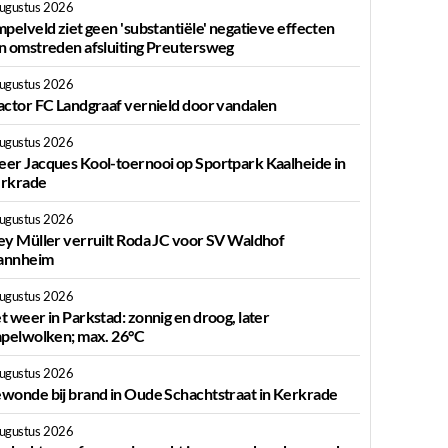
augustus 2026
mpelveld ziet geen 'substantiële' negatieve effecten
n omstreden afsluiting Preutersweg
augustus 2026
actor FC Landgraaf vernield door vandalen
augustus 2026
er Jacques Kool-toernooi op Sportpark Kaalheide in
rkrade
augustus 2026
ey Müller verruilt Roda JC voor SV Waldhof
nnheim
augustus 2026
t weer in Parkstad: zonnig en droog, later
apelwolken; max. 26°C
augustus 2026
wonde bij brand in Oude Schachtstraat in Kerkrade
augustus 2026