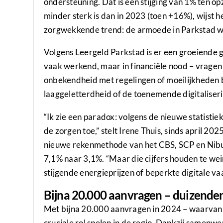
ondersteuning. Dat is een stijging van 1% ten o
minder sterk is dan in 2023 (toen +16%), wijst h
zorgwekkende trend: de armoede in Parkstad wor
Volgens Leergeld Parkstad is er een groeiende g
vaak werkend, maar in financiële nood – vragen 
onbekendheid met regelingen of moeilijkheden b
laaggeletterdheid of de toenemende digitaliser
“Ik zie een paradox: volgens de nieuwe statisti
de zorgen toe,” stelt Irene Thuis, sinds april 20
nieuwe rekenmethode van het CBS, SCP en Nibud, 
7,1% naar 3,1%. “Maar die cijfers houden te we
stijgende energieprijzen of beperkte digitale v
Bijna 20.000 aanvragen – duizende
Met bijna 20.000 aanvragen in 2024 – waarvan 1
cruciale rol spelen in de regio. Dankzij samen