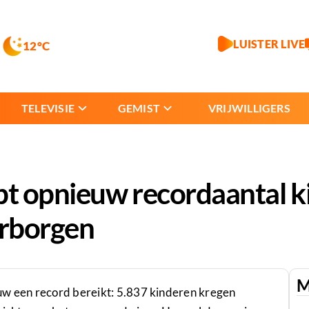
LUISTER LIVE
12°C
TELEVISIE
GEMIST
VRIJWILLIGERS
pt opnieuw recordaantal 
erborgen
M
uw een record bereikt: 5.837 kinderen kregen