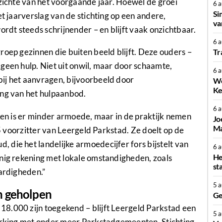
pzichte van het voorgaande jaar. Hoewel de groei
6 
Si
et jaarverslag van de stichting op een andere,
va
dt steeds schrijnender – en blijft vaak onzichtbaar.
6 
roep gezinnen die buiten beeld blijft. Deze ouders –
Tr
geen hulp. Niet uit onwil, maar door schaamte,
6 
ij het aanvragen, bijvoorbeeld door
We
Ke
ing van het hulpaanbod.
6 
eken is er minder armoede, maar in de praktijk nemen
Jo
Ma
25 voorzitter van Leergeld Parkstad. Ze doelt op de
die het landelijke armoedecijfer fors bijstelt van
6 
He
inig rekening met lokale omstandigheden, zoals
st
aardigheden.”
5 
n geholpen
Ge
8.000 zijn toegekend – blijft Leergeld Parkstad een
5 
werking met onder meer Parkstadgemeenten, Stichting