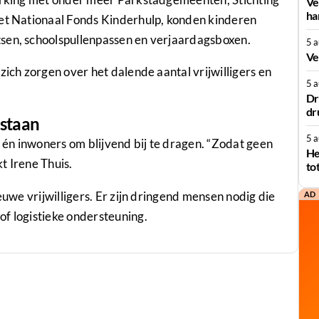
Ve
ha
het Nationaal Fonds Kinderhulp, konden kinderen
sen, schoolspullenpassen en verjaardagsboxen.
5 
Ve
zich zorgen over het dalende aantal vrijwilligers en
5 
Dr
dr
 staan
5 
én inwoners om blijvend bij te dragen. “Zodat geen
He
kt Irene Thuis.
to
euwe vrijwilligers. Er zijn dringend mensen nodig die
AD
f logistieke ondersteuning.