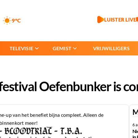
LUISTER LIVE
9°C
TELEVISIE
GEMIST
VRIJWILLIGERS
 festival Oefenbunker is c
M
ine-up van het benefiet bijna compleet. Alleen de
 binnenkort meer!
6 
Ni
in