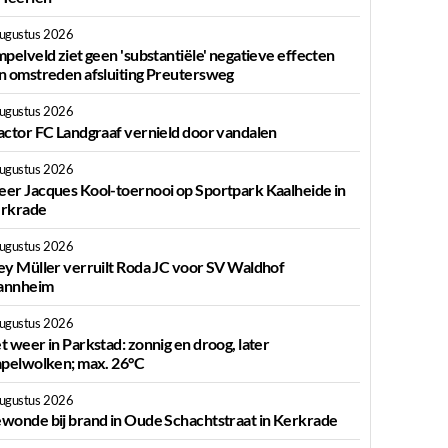
augustus 2026
mpelveld ziet geen 'substantiële' negatieve effecten
n omstreden afsluiting Preutersweg
augustus 2026
actor FC Landgraaf vernield door vandalen
augustus 2026
er Jacques Kool-toernooi op Sportpark Kaalheide in
rkrade
augustus 2026
ey Müller verruilt Roda JC voor SV Waldhof
nnheim
augustus 2026
t weer in Parkstad: zonnig en droog, later
apelwolken; max. 26°C
augustus 2026
wonde bij brand in Oude Schachtstraat in Kerkrade