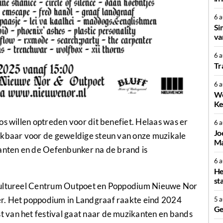
6 
Si
va
6 
Tr
6 
We
Ke
os willen optreden voor dit benefiet. Helaas was er
6 
Jo
nkbaar voor de geweldige steun van onze muzikale
Ma
kanten en de Oefenbunker na de brand is
6 
He
st
 Cultureel Centrum Outpoet en Poppodium Nieuwe Nor
r. Het poppodium in Landgraaf raakte eind 2024
5 
Ge
 van het festival gaat naar de muzikanten en bands