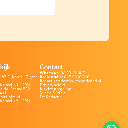
kijk
Contact
Whatsapp:
06 23 29 30 71
 87,5, Kabel - Ziggo:
Radiostudio:
045 5610 610
Redactie:
redactie@rtvparkstad.nl
Kanaal 43 - KPN
Privacybeleid
Odido Kanaal 882
Klachtenregeling
aaf
Missie & Visie
tertipfm.nl
De Redactie
 Kanaal 49 - KPN