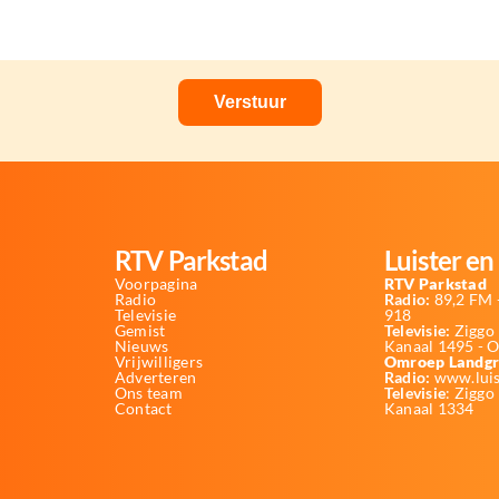
RTV Parkstad
Luister en 
Voorpagina
RTV Parkstad
Radio
Radio:
89,2 FM -
Televisie
918
Gemist
Televisie:
Ziggo 
Nieuws
Kanaal 1495 - 
Vrijwilligers
Omroep Landgr
Adverteren
Radio:
www.luis
Ons team
Televisie
: Ziggo
Contact
Kanaal 1334