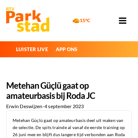
15°C
LUISTER LIVE
APP ONS
Metehan Güçlü gaat op
amateurbasis bij Roda JC
Erwin Deswijzen
-
4 september 2023
Metehan Güçlü gaat op amateurbasis deel uit maken van
de selectie. De spits trainde al vanaf de eerste training op
26 juni mee en blijft dus langere tijd verbonden aan Roda