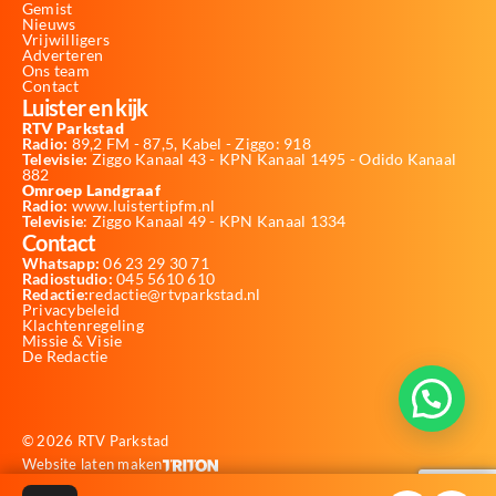
Gemist
Nieuws
Vrijwilligers
Adverteren
Ons team
Contact
Luister en kijk
RTV Parkstad
Radio:
89,2 FM - 87,5, Kabel - Ziggo: 918
Televisie:
Ziggo Kanaal 43 - KPN Kanaal 1495 - Odido Kanaal
882
Omroep Landgraaf
Radio:
www.luistertipfm.nl
Televisie
: Ziggo Kanaal 49 - KPN Kanaal 1334
Contact
Whatsapp:
06 23 29 30 71
Radiostudio:
045 5610 610
Redactie:
redactie@rtvparkstad.nl
Privacybeleid
Klachtenregeling
Missie & Visie
De Redactie
© 2026 RTV Parkstad
Website laten maken