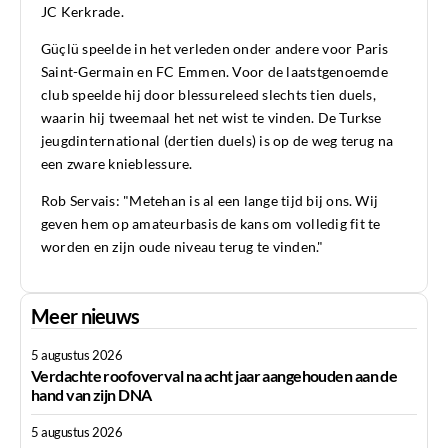
JC Kerkrade.
Güçlü speelde in het verleden onder andere voor Paris
Saint-Germain en FC Emmen. Voor de laatstgenoemde
club speelde hij door blessureleed slechts tien duels,
waarin hij tweemaal het net wist te vinden. De Turkse
jeugdinternational (dertien duels) is op de weg terug na
een zware knieblessure.
Rob Servais: "Metehan is al een lange tijd bij ons. Wij
geven hem op amateurbasis de kans om volledig fit te
worden en zijn oude niveau terug te vinden."
Meer nieuws
5 augustus 2026
Verdachte roofoverval na acht jaar aangehouden aan de
hand van zijn DNA
5 augustus 2026