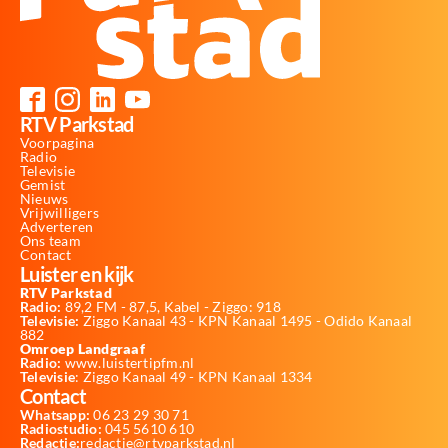
RTV Parkstad
Voorpagina
Radio
Televisie
Gemist
Nieuws
Vrijwilligers
Adverteren
Ons team
Contact
Luister en kijk
RTV Parkstad
Radio:
89,2 FM - 87,5, Kabel - Ziggo: 918
Televisie:
Ziggo Kanaal 43 - KPN Kanaal 1495 - Odido Kanaal
882
Omroep Landgraaf
Radio:
www.luistertipfm.nl
Televisie
: Ziggo Kanaal 49 - KPN Kanaal 1334
Contact
Whatsapp:
06 23 29 30 71
Radiostudio:
045 5610 610
Redactie:
redactie@rtvparkstad.nl