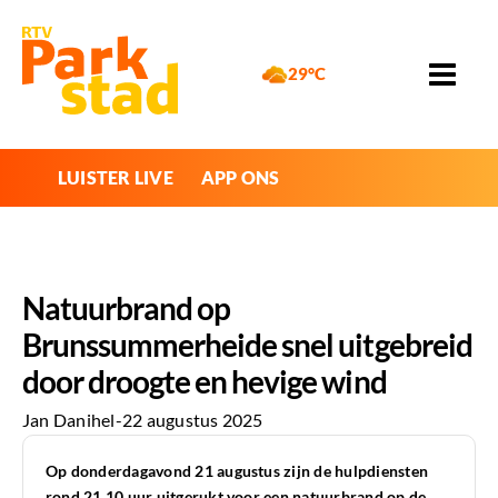
29°C
LUISTER LIVE
APP ONS
Natuurbrand op
Brunssummerheide snel uitgebreid
door droogte en hevige wind
Jan Danihel
-
22 augustus 2025
Op donderdagavond 21 augustus zijn de hulpdiensten
rond 21.10 uur uitgerukt voor een natuurbrand op de