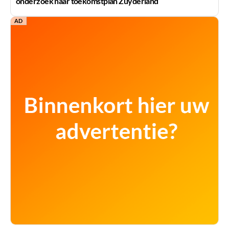
onderzoek naar toekomstplan Zuyderland
AD