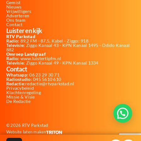
Gemist
Nieuws
Vrijwilligers
Adverteren
Ons team
Contact
Luister en kijk
RTV Parkstad
Radio:
89,2 FM - 87,5, Kabel - Ziggo: 918
Televisie:
Ziggo Kanaal 43 - KPN Kanaal 1495 - Odido Kanaal
882
Omroep Landgraaf
Radio:
www.luistertipfm.nl
Televisie
: Ziggo Kanaal 49 - KPN Kanaal 1334
Contact
Whatsapp:
06 23 29 30 71
Radiostudio:
045 5610 610
Redactie:
redactie@rtvparkstad.nl
Privacybeleid
Klachtenregeling
Missie & Visie
De Redactie
© 2026 RTV Parkstad
Website laten maken