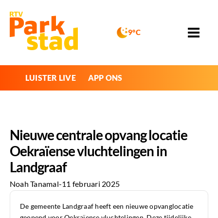
9°C
LUISTER LIVE
APP ONS
Nieuwe centrale opvang locatie
Oekraïense vluchtelingen in
Landgraaf
Noah Tanamal
-
11 februari 2025
De gemeente Landgraaf heeft een nieuwe opvanglocatie
geopend voor Oekraïense vluchtelingen. Deze tijdelijke