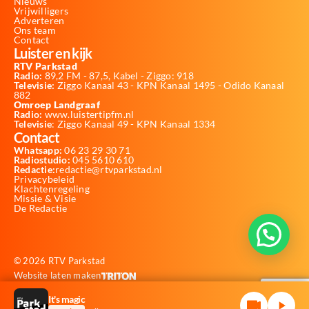
Nieuws
Vrijwilligers
Adverteren
Ons team
Contact
Luister en kijk
RTV Parkstad
Radio:
89,2 FM - 87,5, Kabel - Ziggo: 918
Televisie:
Ziggo Kanaal 43 - KPN Kanaal 1495 - Odido Kanaal
882
Omroep Landgraaf
Radio:
www.luistertipfm.nl
Televisie
: Ziggo Kanaal 49 - KPN Kanaal 1334
Contact
Whatsapp:
06 23 29 30 71
Radiostudio:
045 5610 610
Redactie:
redactie@rtvparkstad.nl
Privacybeleid
Klachtenregeling
Missie & Visie
De Redactie
© 2026 RTV Parkstad
Website laten maken
It's magic