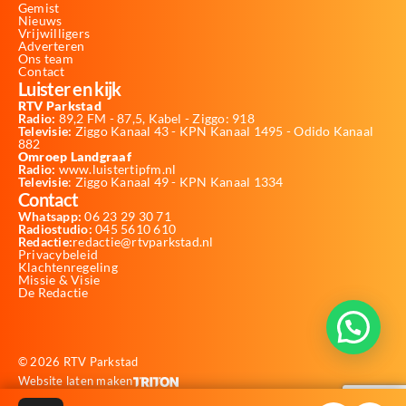
Gemist
Nieuws
Vrijwilligers
Adverteren
Ons team
Contact
Luister en kijk
RTV Parkstad
Radio:
89,2 FM - 87,5, Kabel - Ziggo: 918
Televisie:
Ziggo Kanaal 43 - KPN Kanaal 1495 - Odido Kanaal
882
Omroep Landgraaf
Radio:
www.luistertipfm.nl
Televisie
: Ziggo Kanaal 49 - KPN Kanaal 1334
Contact
Whatsapp:
06 23 29 30 71
Radiostudio:
045 5610 610
Redactie:
redactie@rtvparkstad.nl
Privacybeleid
Klachtenregeling
Missie & Visie
De Redactie
© 2026 RTV Parkstad
Website laten maken