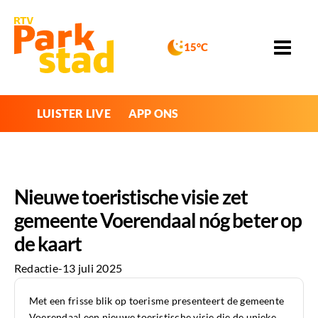
15°C
LUISTER LIVE
APP ONS
Nieuwe toeristische visie zet
gemeente Voerendaal nóg beter op
de kaart
Redactie
-
13 juli 2025
Met een frisse blik op toerisme presenteert de gemeente
Voerendaal een nieuwe toeristische visie die de unieke