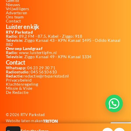
Gemist
Nieuws
Vrijwilligers
Adverteren
Ons team
Contact
Luister en kijk
RTV Parkstad
Radio:
89,2 FM - 87,5, Kabel - Ziggo: 918
Televisie:
Ziggo Kanaal 43 - KPN Kanaal 1495 - Odido Kanaal
882
Omroep Landgraaf
Radio:
www.luistertipfm.nl
Televisie
: Ziggo Kanaal 49 - KPN Kanaal 1334
Contact
Whatsapp:
06 23 29 30 71
Radiostudio:
045 5610 610
Redactie:
redactie@rtvparkstad.nl
Privacybeleid
Klachtenregeling
Missie & Visie
De Redactie
© 2026 RTV Parkstad
Website laten maken
Enjoy the silence