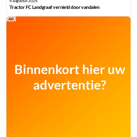
6 augustus 2026
Tractor FC Landgraaf vernield door vandalen
AD