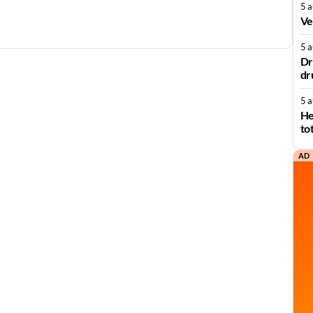
5 
Ve
5 
Dr
dr
5 
He
to
AD