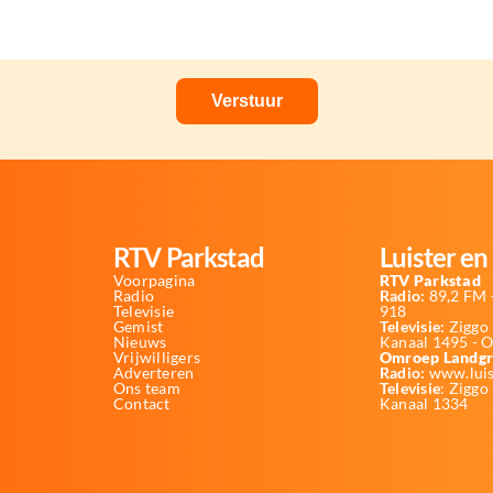
RTV Parkstad
Luister en 
Voorpagina
RTV Parkstad
Radio
Radio:
89,2 FM -
Televisie
918
Gemist
Televisie:
Ziggo 
Nieuws
Kanaal 1495 - 
Vrijwilligers
Omroep Landgr
Adverteren
Radio:
www.luis
Ons team
Televisie
: Ziggo
Contact
Kanaal 1334