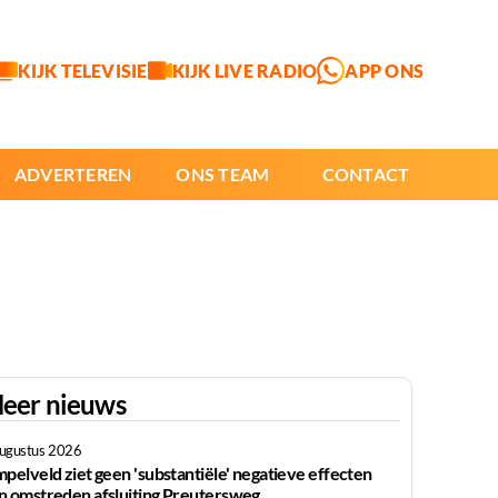
KIJK TELEVISIE
KIJK LIVE RADIO
APP ONS
ADVERTEREN
ONS TEAM
CONTACT
eer nieuws
augustus 2026
mpelveld ziet geen 'substantiële' negatieve effecten
n omstreden afsluiting Preutersweg