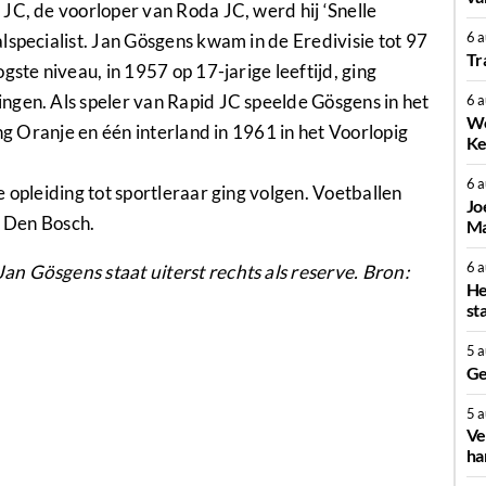
JC, de voorloper van Roda JC, werd hij ‘Snelle
6 
lspecialist. Jan Gösgens kwam in de Eredivisie tot 97
Tr
gste niveau, in 1957 op 17-jarige leeftijd, ging
ngen. Als speler van Rapid JC speelde Gösgens in het
6 
We
ong Oranje en één interland in 1961 in het Voorlopig
Ke
6 
 opleiding tot sportleraar ging volgen. Voetballen
Jo
C Den Bosch.
Ma
6 
n Gösgens staat uiterst rechts als reserve. Bron:
He
st
5 
Ge
5 
Ve
ha