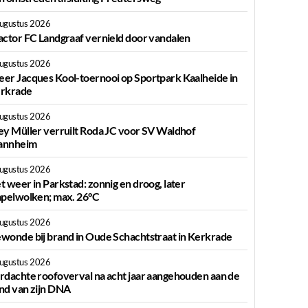
augustus 2026
actor FC Landgraaf vernield door vandalen
augustus 2026
er Jacques Kool-toernooi op Sportpark Kaalheide in
rkrade
augustus 2026
ey Müller verruilt Roda JC voor SV Waldhof
nnheim
augustus 2026
t weer in Parkstad: zonnig en droog, later
apelwolken; max. 26°C
augustus 2026
wonde bij brand in Oude Schachtstraat in Kerkrade
augustus 2026
rdachte roofoverval na acht jaar aangehouden aan de
nd van zijn DNA