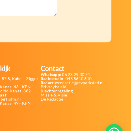
kijk
Contact
Whatsapp:
06 23 29 30 71
 87,5, Kabel - Ziggo:
Radiostudio:
045 5610 610
Redactie:
redactie@rtvparkstad.nl
Kanaal 43 - KPN
Privacybeleid
Odido Kanaal 882
Klachtenregeling
aaf
Missie & Visie
tertipfm.nl
De Redactie
 Kanaal 49 - KPN