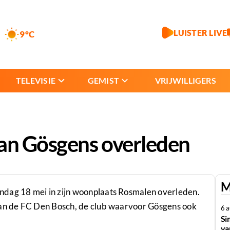
LUISTER LIVE
9°C
TELEVISIE
GEMIST
VRIJWILLIGERS
Jan Gösgens overleden
M
ndag 18 mei in zijn woonplaats Rosmalen overleden.
van de FC Den Bosch, de club waarvoor Gösgens ook
6 
Si
va