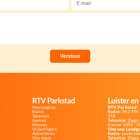
RTV Parkstad
Luister en 
Voorpagina
RTV Parkstad
Radio
Radio:
89,2 FM -
Televisie
918
Gemist
Televisie:
Ziggo 
Nieuws
Kanaal 1495 - 
Vrijwilligers
Omroep Landgr
Adverteren
Radio:
www.luis
Ons team
Televisie
: Ziggo