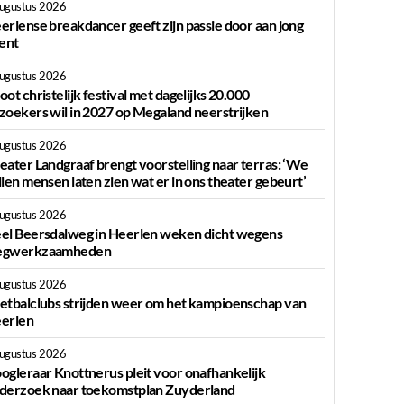
augustus 2026
erlense breakdancer geeft zijn passie door aan jong
lent
augustus 2026
oot christelijk festival met dagelijks 20.000
zoekers wil in 2027 op Megaland neerstrijken
augustus 2026
eater Landgraaf brengt voorstelling naar terras: ‘We
llen mensen laten zien wat er in ons theater gebeurt’
augustus 2026
el Beersdalweg in Heerlen weken dicht wegens
gwerkzaamheden
augustus 2026
etbalclubs strijden weer om het kampioenschap van
erlen
augustus 2026
ogleraar Knottnerus pleit voor onafhankelijk
derzoek naar toekomstplan Zuyderland