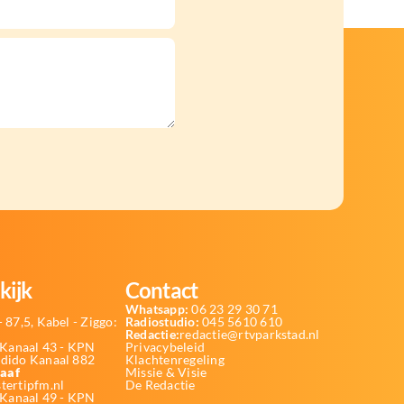
kijk
Contact
Whatsapp:
06 23 29 30 71
 87,5, Kabel - Ziggo:
Radiostudio:
045 5610 610
Redactie:
redactie@rtvparkstad.nl
Kanaal 43 - KPN
Privacybeleid
Odido Kanaal 882
Klachtenregeling
aaf
Missie & Visie
tertipfm.nl
De Redactie
 Kanaal 49 - KPN