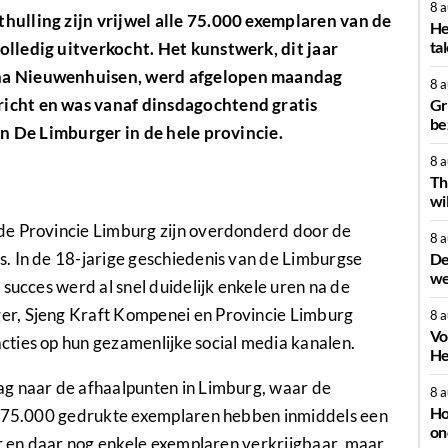
8 
ulling zijn vrijwel alle 75.000 exemplaren van de
He
ta
lledig uitverkocht. Het kunstwerk, dit jaar
na Nieuwenhuisen, werd afgelopen maandag
8 
icht en was vanaf dinsdagochtend gratis
Gr
be
an De Limburger in de hele provincie.
8 
Th
wi
de Provincie Limburg zijn overdonderd door de
8 
. In de 18-jarige geschiedenis van de Limburgse
De
we
succes werd al snel duidelijk enkele uren na de
er, Sjeng Kraft Kompenei en Provincie Limburg
8 
Vo
ties op hun gezamenlijke social media kanalen.
He
ag naar de afhaalpunten in Limburg, waar de
8 
Ho
le 75.000 gedrukte exemplaren hebben inmiddels een
on
er en daar nog enkele exemplaren verkrijgbaar, maar