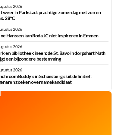
augustus 2026
t weer in Parkstad: prachtige zomerdag met zon en
x. 28°C
augustus 2026
ne Hanssen kan Roda JC niet inspireren in Emmen
augustus 2026
rk en bibliotheek ineen: de St. Bavo in dorpshart Nuth
ijgt een bijzondere bestemming
augustus 2026
nchroom Buddy's in Schaesberg sluit definitief;
genaren zoeken overnamekandidaat