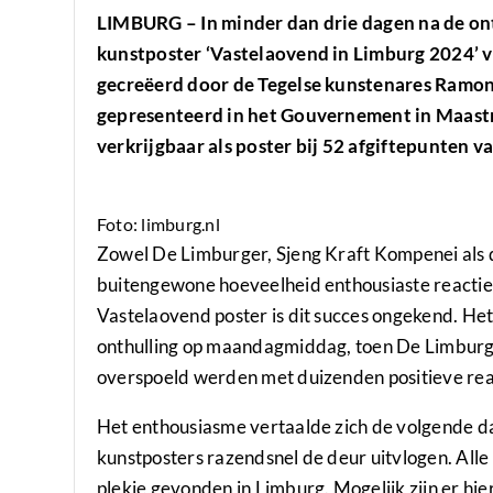
LIMBURG – In minder dan drie dagen na de onth
kunstposter ‘Vastelaovend in Limburg 2024’ vo
gecreëerd door de Tegelse kunstenares Ramo
gepresenteerd in het Gouvernement in Maastr
verkrijgbaar als poster bij 52 afgiftepunten v
Foto: limburg.nl
Zowel De Limburger, Sjeng Kraft Kompenei als 
buitengewone hoeveelheid enthousiaste reacties
Vastelaovend poster is dit succes ongekend. Het 
onthulling op maandagmiddag, toen De Limburg
overspoeld werden met duizenden positieve reac
Het enthousiasme vertaalde zich de volgende d
kunstposters razendsnel de deur uitvlogen. Al
plekje gevonden in Limburg. Mogelijk zijn er hi