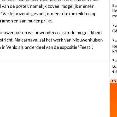
8 
l van de poster, namelijk zoveel mogelijk mensen
He
t ‘Vastelaovendsgevoel’, is meer dan bereikt nu op
ma
 ramen en aan muren prijkt.
7 
Gé
ieuwenhuisen wil bewonderen, is er de mogelijkheid
aastricht. Na carnaval zal het werk van Nieuwenhuisen
7 
Ke
 Venlo als onderdeel van de expositie ‘Feest!’.
kr
7 
Lu
ei
AD