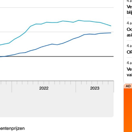
4 
Ve
bli
4 
Oo
as
4 
OP
4 
Ve
va
AD