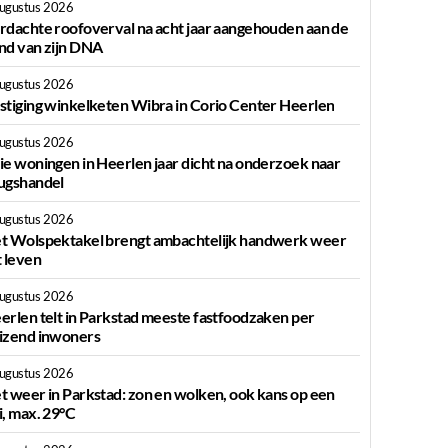
augustus 2026
rdachte roofoverval na acht jaar aangehouden aan de
nd van zijn DNA
augustus 2026
stiging winkelketen Wibra in Corio Center Heerlen
augustus 2026
ie woningen in Heerlen jaar dicht na onderzoek naar
ugshandel
augustus 2026
t Wolspektakel brengt ambachtelijk handwerk weer
t leven
augustus 2026
erlen telt in Parkstad meeste fastfoodzaken per
izend inwoners
augustus 2026
t weer in Parkstad: zon en wolken, ook kans op een
i, max. 29°C