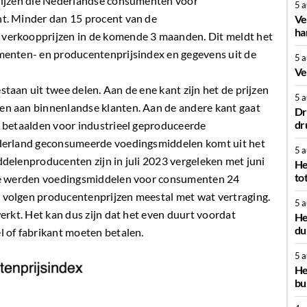
rijzen die Nederlandse consumenten voor
5 
t. Minder dan 15 procent van de
Ve
ha
verkoopprijzen in de komende 3 maanden. Dit meldt het
menten- en producentenprijsindex en gegevens uit de
5 
Ve
aan uit twee delen. Aan de ene kant zijn het de prijzen
5 
n aan binnenlandse klanten. Aan de andere kant gaat
Dr
dr
 betaalden voor industrieel geproduceerde
ederland geconsumeerde voedingsmiddelen komt uit het
5 
delenproducenten zijn in juli 2023 vergeleken met juni
He
to
ode werden voedingsmiddelen voor consumenten 24
volgen producentenprijzen meestal met wat vertraging.
5 
erkt. Het kan dus zijn dat het even duurt voordat
He
du
 of fabrikant moeten betalen.
5 
He
bu