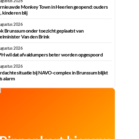
augustus 2026
rnieuwde Monkey Town in Heerlen geopend: ouders
j, kinderen blij
augustus 2026
k Brunssum onder toezicht geplaatst van
ielminister Van den Brink
augustus 2026
H wil dat afvaldumpers beter worden opgespoord
augustus 2026
rdachte situatie bij NAVO-complex in Brunssum blijkt
ls alarm