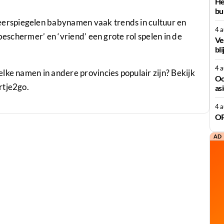
He
bu
rspiegelen babynamen vaak trends in cultuur en
4 
beschermer’ en ‘vriend’ een grote rol spelen in de
Ve
bli
4 
lke namen in andere provincies populair zijn? Bekijk
Oo
rtje2go.
as
4 
OP
AD