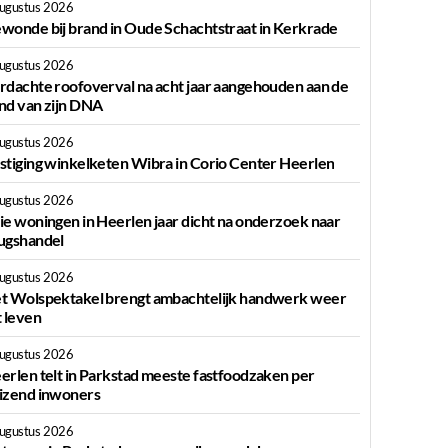
augustus 2026
wonde bij brand in Oude Schachtstraat in Kerkrade
augustus 2026
rdachte roofoverval na acht jaar aangehouden aan de
nd van zijn DNA
augustus 2026
stiging winkelketen Wibra in Corio Center Heerlen
augustus 2026
ie woningen in Heerlen jaar dicht na onderzoek naar
ugshandel
augustus 2026
t Wolspektakel brengt ambachtelijk handwerk weer
t leven
augustus 2026
erlen telt in Parkstad meeste fastfoodzaken per
izend inwoners
augustus 2026