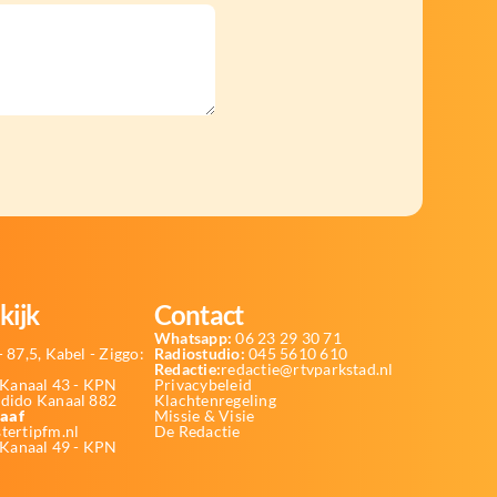
kijk
Contact
Whatsapp:
06 23 29 30 71
 87,5, Kabel - Ziggo:
Radiostudio:
045 5610 610
Redactie:
redactie@rtvparkstad.nl
Kanaal 43 - KPN
Privacybeleid
Odido Kanaal 882
Klachtenregeling
aaf
Missie & Visie
tertipfm.nl
De Redactie
 Kanaal 49 - KPN