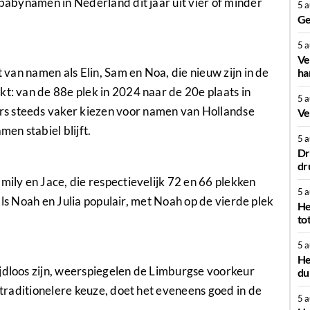
 babynamen in Nederland dit jaar uit vier of minder
5 
Ge
5 
Ve
t van namen als Elin, Sam en Noa, die nieuw zijn in de
ha
kt: van de 88e plek in 2024 naar de 20e plaats in
5 
s steeds vaker kiezen voor namen van Hollandse
Ve
men stabiel blijft.
5 
Dr
dr
mily en Jace, die respectievelijk 72 en 66 plekken
5 
zoals Noah en Julia populair, met Noah op de vierde plek
He
to
5 
He
ijdloos zijn, weerspiegelen de Limburgse voorkeur
du
s traditionelere keuze, doet het eveneens goed in de
5 