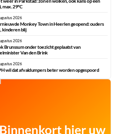
t weer in Parkstad: zon en wolken, ook kans op een
i, max. 29°C
augustus 2026
rnieuwde Monkey Town in Heerlen geopend: ouders
j, kinderen blij
augustus 2026
k Brunssum onder toezicht geplaatst van
ielminister Van den Brink
augustus 2026
H wil dat afvaldumpers beter worden opgespoord