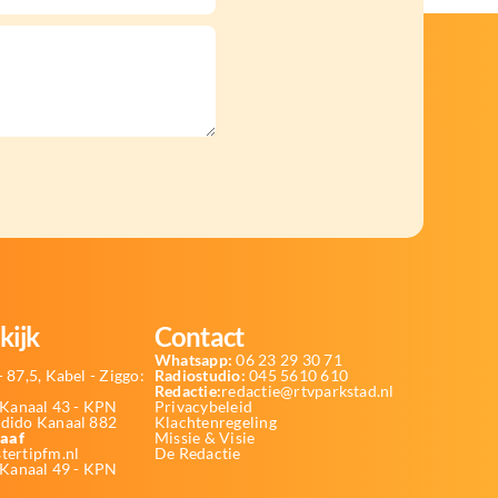
kijk
Contact
Whatsapp:
06 23 29 30 71
 87,5, Kabel - Ziggo:
Radiostudio:
045 5610 610
Redactie:
redactie@rtvparkstad.nl
Kanaal 43 - KPN
Privacybeleid
Odido Kanaal 882
Klachtenregeling
aaf
Missie & Visie
tertipfm.nl
De Redactie
 Kanaal 49 - KPN