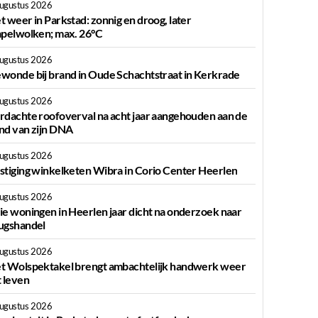
augustus 2026
t weer in Parkstad: zonnig en droog, later
apelwolken; max. 26°C
augustus 2026
wonde bij brand in Oude Schachtstraat in Kerkrade
augustus 2026
rdachte roofoverval na acht jaar aangehouden aan de
nd van zijn DNA
augustus 2026
stiging winkelketen Wibra in Corio Center Heerlen
augustus 2026
ie woningen in Heerlen jaar dicht na onderzoek naar
ugshandel
augustus 2026
t Wolspektakel brengt ambachtelijk handwerk weer
t leven
augustus 2026