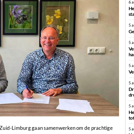
6 
He
st
5 
Ge
5 
Ve
ha
5 
Ve
5 
Dr
dr
5 
He
to
k Zuid-Limburg gaan samenwerken om de prachtige
5 