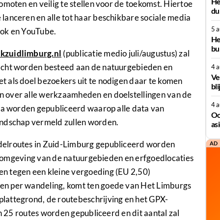
He
omoten en veilig te stellen voor de toekomst. Hiertoe
du
lanceren en alle tot haar beschikbare sociale media
5 
ook en YouTube.
He
bu
kzuidlimburg.nl
(publicatie medio juli/augustus) zal
acht worden besteed aan de natuurgebieden en
4 
Ve
 als doel bezoekers uit te nodigen daar te komen
bli
 over alle werkzaamheden en doelstellingen van de
4 
nda worden gepubliceerd waarop alle data van
Oo
andschap vermeld zullen worden.
as
delroutes in Zuid-Limburg gepubliceerd worden
AD
cte omgeving van de natuurgebieden en erfgoedlocaties
n tegen een kleine vergoeding (EU 2,50)
en per wandeling, komt ten goede van Het Limburgs
lattegrond, de routebeschrijving en het GPX-
’n 25 routes worden gepubliceerd en dit aantal zal