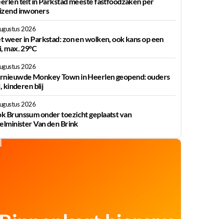
erlen telt in Parkstad meeste fastfoodzaken per
izend inwoners
augustus 2026
t weer in Parkstad: zon en wolken, ook kans op een
i, max. 29°C
augustus 2026
rnieuwde Monkey Town in Heerlen geopend: ouders
j, kinderen blij
augustus 2026
k Brunssum onder toezicht geplaatst van
ielminister Van den Brink