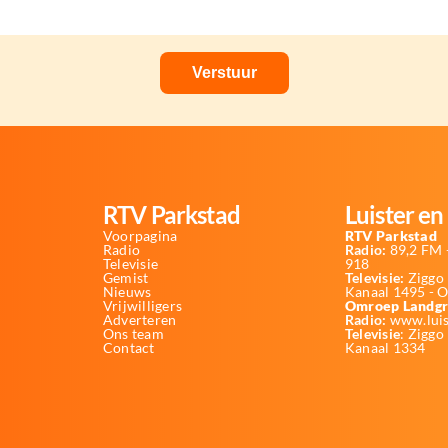
RTV Parkstad
Luister en 
Voorpagina
RTV Parkstad
Radio
Radio:
89,2 FM -
Televisie
918
Gemist
Televisie:
Ziggo 
Nieuws
Kanaal 1495 - 
Vrijwilligers
Omroep Landgr
Adverteren
Radio:
www.luis
Ons team
Televisie
: Ziggo
Contact
Kanaal 1334