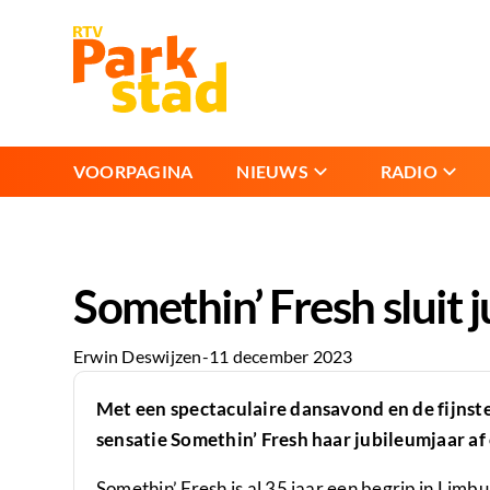
VOORPAGINA
NIEUWS
RADIO
Somethin’ Fresh sluit 
Erwin Deswijzen
-
11 december 2023
Met een spectaculaire dansavond en de fijnste 
sensatie Somethin’ Fresh haar jubileumjaar a
Somethin’ Fresh is al 35 jaar een begrip in Lim