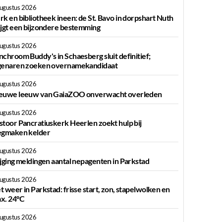
augustus 2026
rk en bibliotheek ineen: de St. Bavo in dorpshart Nuth
ijgt een bijzondere bestemming
augustus 2026
nchroom Buddy's in Schaesberg sluit definitief;
genaren zoeken overnamekandidaat
augustus 2026
euwe leeuw van GaiaZOO onverwacht overleden
augustus 2026
stoor Pancratiuskerk Heerlen zoekt hulp bij
egmaken kelder
augustus 2026
ijging meldingen aantal nepagenten in Parkstad
augustus 2026
t weer in Parkstad: frisse start, zon, stapelwolken en
x. 24°C
augustus 2026