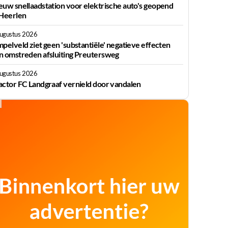
euw snellaadstation voor elektrische auto's geopend
 Heerlen
augustus 2026
mpelveld ziet geen 'substantiële' negatieve effecten
n omstreden afsluiting Preutersweg
augustus 2026
actor FC Landgraaf vernield door vandalen