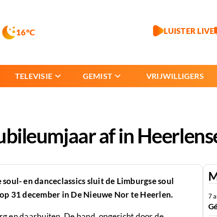
LUISTER LIVE
16°C
TELEVISIE
GEMIST
VRIJWILLIGERS
jubileumjaar af in Heerlen
M
soul- en danceclassics sluit de Limburgse soul
f op 31 december in De Nieuwe Nor te Heerlen.
7 
Gé
burg en daarbuiten. De band, opgericht door de