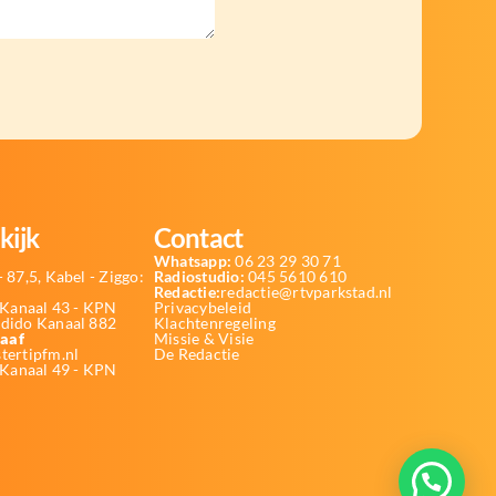
kijk
Contact
Whatsapp:
06 23 29 30 71
 87,5, Kabel - Ziggo:
Radiostudio:
045 5610 610
Redactie:
redactie@rtvparkstad.nl
Kanaal 43 - KPN
Privacybeleid
Odido Kanaal 882
Klachtenregeling
aaf
Missie & Visie
tertipfm.nl
De Redactie
 Kanaal 49 - KPN