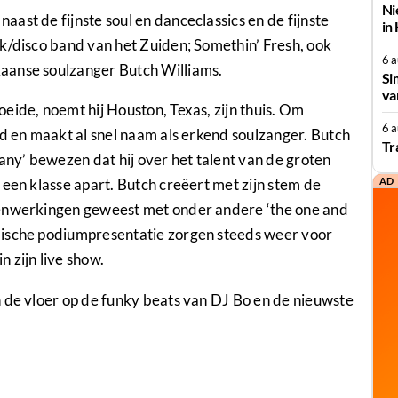
Ni
ast de fijnste soul en danceclassics en de fijnste
in
k/disco band van het Zuiden; Somethin’ Fresh, ook
6 
aanse soulzanger Butch Williams.
Si
va
eide, noemt hij Houston, Texas, zijn thuis. Om
6 
nd en maakt al snel naam als erkend soulzanger. Butch
Tr
any’ bewezen dat hij over het talent van de groten
AD
 een klasse apart. Butch creëert met zijn stem de
menwerkingen geweest met onder andere ‘the one and
mische podiumpresentatie zorgen steeds weer voor
 zijn live show.
 de vloer op de funky beats van DJ Bo en de nieuwste