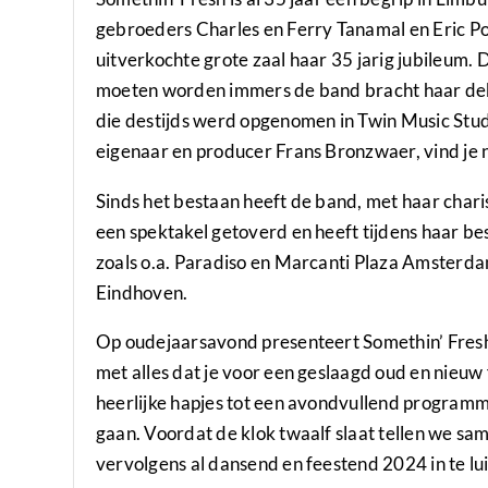
gebroeders Charles en Ferry Tanamal en Eric Pow
uitverkochte grote zaal haar 35 jarig jubileum. D
moeten worden immers de band bracht haar debuu
die destijds werd opgenomen in Twin Music Stu
eigenaar en producer Frans Bronzwaer, vind je n
Sinds het bestaan heeft de band, met haar char
een spektakel getoverd en heeft tijdens haar b
zoals o.a. Paradiso en Marcanti Plaza Amsterdam
Eindhoven.
Op oudejaarsavond presenteert Somethin’ Fres
met alles dat je voor een geslaagd oud en nieuw
heerlijke hapjes tot een avondvullend program
gaan. Voordat de klok twaalf slaat tellen we sa
vervolgens al dansend en feestend 2024 in te lu