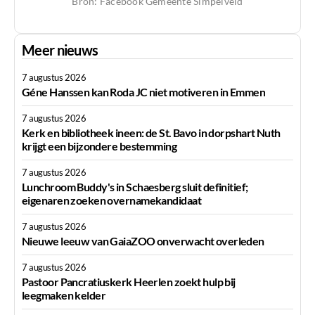
Bron: Facebook Gemeente Simpelveld
Meer nieuws
7 augustus 2026
Géne Hanssen kan Roda JC niet motiveren in Emmen
7 augustus 2026
Kerk en bibliotheek ineen: de St. Bavo in dorpshart Nuth
krijgt een bijzondere bestemming
7 augustus 2026
Lunchroom Buddy's in Schaesberg sluit definitief;
eigenaren zoeken overnamekandidaat
7 augustus 2026
Nieuwe leeuw van GaiaZOO onverwacht overleden
7 augustus 2026
Pastoor Pancratiuskerk Heerlen zoekt hulp bij
leegmaken kelder