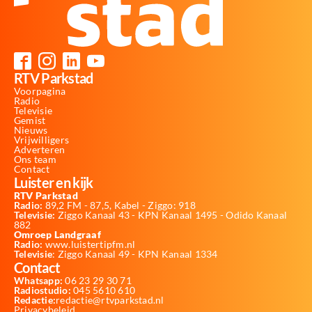
RTV Parkstad
Voorpagina
Radio
Televisie
Gemist
Nieuws
Vrijwilligers
Adverteren
Ons team
Contact
Luister en kijk
RTV Parkstad
Radio:
89,2 FM - 87,5, Kabel - Ziggo: 918
Televisie:
Ziggo Kanaal 43 - KPN Kanaal 1495 - Odido Kanaal
882
Omroep Landgraaf
Radio:
www.luistertipfm.nl
Televisie
: Ziggo Kanaal 49 - KPN Kanaal 1334
Contact
Whatsapp:
06 23 29 30 71
Radiostudio:
045 5610 610
Redactie:
redactie@rtvparkstad.nl
Privacybeleid