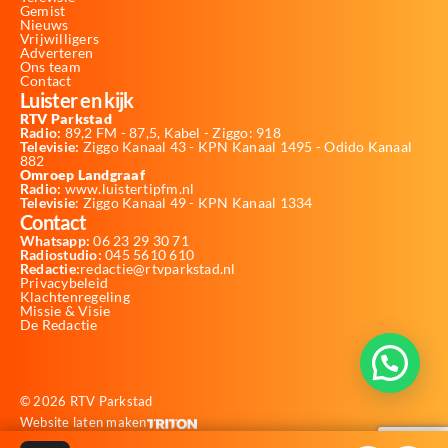
Gemist
Nieuws
Vrijwilligers
Adverteren
Ons team
Contact
Luister en kijk
RTV Parkstad
Radio:
89,2 FM - 87,5, Kabel - Ziggo: 918
Televisie:
Ziggo Kanaal 43 - KPN Kanaal 1495 - Odido Kanaal
882
Omroep Landgraaf
Radio:
www.luistertipfm.nl
Televisie
: Ziggo Kanaal 49 - KPN Kanaal 1334
Contact
Whatsapp:
06 23 29 30 71
Radiostudio:
045 5610 610
Redactie:
redactie@rtvparkstad.nl
Privacybeleid
Klachtenregeling
Missie & Visie
De Redactie
© 2026 RTV Parkstad
Website laten maken