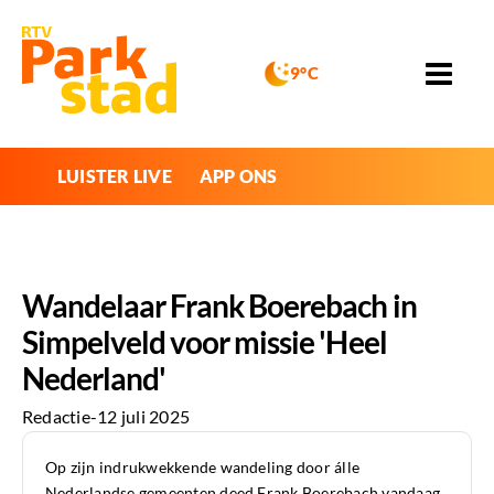
9°C
LUISTER LIVE
APP ONS
Wandelaar Frank Boerebach in
Simpelveld voor missie 'Heel
Nederland'
Redactie
-
12 juli 2025
Op zijn indrukwekkende wandeling door álle
Nederlandse gemeenten deed Frank Boerebach vandaag