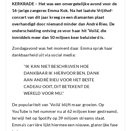
KERKRADE – Het was een onvergetelijke avond voor de
16-jarige zangeres Emma Kok. Na het laatste Vrijthof-
concert van dit jaar kreeg ze een diamanten plaat
overhandigd door niemand minder dan André Rieu. De
onderscheiding ontving ze voor haar hit ‘Voilà’, die
inmiddels meer dan 50 miljoen keer beluisterd is.
Zondagavond was het moment daar. Emma sprak haar
dankbaarheid uit via social media:
"IK KAN NIET BESCHRIJVEN HOE
DANKBAAR IK HIERVOOR BEN. DANK
AAN ANDRÉ RIEU VOOR HET BESTE
CADEAU OOIT, DIT BETEKENT DE
WERELD VOOR MIJ."
De populariteit van ‘Voilà’ blijft maar groeien. Op
YouTube is het nummer nu al 62 miljoen keer gestreamd,
terwijl het op Spotify op 39 miljoen streams staat.
Emma’s carrière lijkt hiermee een nieuwe, glansrijke fase