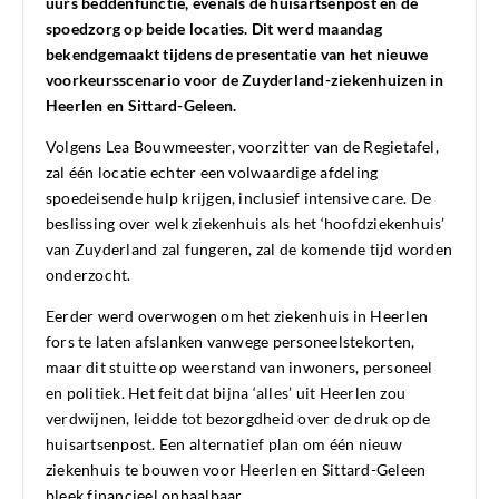
uurs beddenfunctie, evenals de huisartsenpost en de
spoedzorg op beide locaties. Dit werd maandag
bekendgemaakt tijdens de presentatie van het nieuwe
voorkeursscenario voor de Zuyderland-ziekenhuizen in
Heerlen en Sittard-Geleen.
Volgens Lea Bouwmeester, voorzitter van de Regietafel,
zal één locatie echter een volwaardige afdeling
spoedeisende hulp krijgen, inclusief intensive care. De
beslissing over welk ziekenhuis als het ‘hoofdziekenhuis’
van Zuyderland zal fungeren, zal de komende tijd worden
onderzocht.
Eerder werd overwogen om het ziekenhuis in Heerlen
fors te laten afslanken vanwege personeelstekorten,
maar dit stuitte op weerstand van inwoners, personeel
en politiek. Het feit dat bijna ‘alles’ uit Heerlen zou
verdwijnen, leidde tot bezorgdheid over de druk op de
huisartsenpost. Een alternatief plan om één nieuw
ziekenhuis te bouwen voor Heerlen en Sittard-Geleen
bleek financieel onhaalbaar.