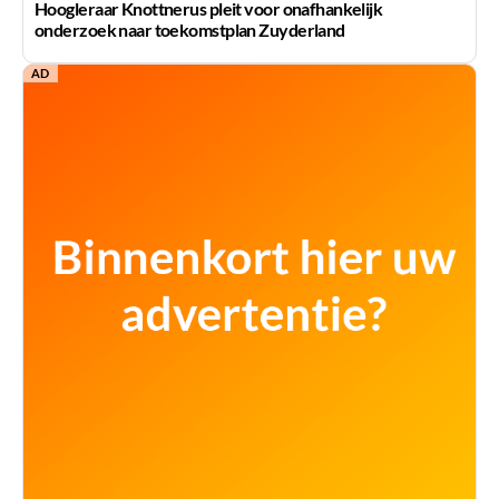
Hoogleraar Knottnerus pleit voor onafhankelijk
onderzoek naar toekomstplan Zuyderland
AD