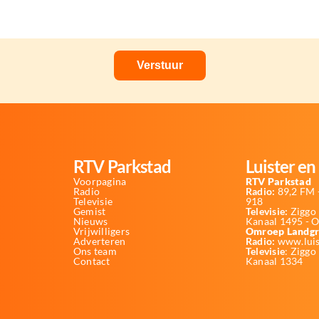
RTV Parkstad
Luister en 
Voorpagina
RTV Parkstad
Radio
Radio:
89,2 FM -
Televisie
918
Gemist
Televisie:
Ziggo 
Nieuws
Kanaal 1495 - 
Vrijwilligers
Omroep Landgr
Adverteren
Radio:
www.luis
Ons team
Televisie
: Ziggo
Contact
Kanaal 1334