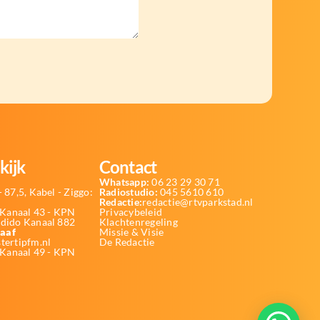
kijk
Contact
Whatsapp:
06 23 29 30 71
 87,5, Kabel - Ziggo:
Radiostudio:
045 5610 610
Redactie:
redactie@rtvparkstad.nl
Kanaal 43 - KPN
Privacybeleid
Odido Kanaal 882
Klachtenregeling
aaf
Missie & Visie
tertipfm.nl
De Redactie
 Kanaal 49 - KPN