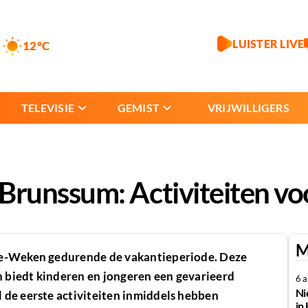
LUISTER LIVE
12°C
TELEVISIE
GEMIST
VRIJWILLIGERS
runssum: Activiteiten vo
M
oe-Weken gedurende de vakantieperiode. Deze
n biedt kinderen en jongeren een gevarieerd
6 
Ni
de eerste activiteiten inmiddels hebben
in