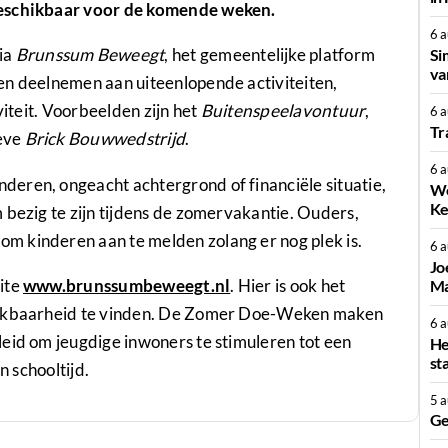
beschikbaar voor de komende weken.
6 
ia
Brunssum Beweegt
, het gemeentelijke platform
Si
va
en deelnemen aan uiteenlopende activiteiten,
viteit. Voorbeelden zijn het
Buitenspeelavontuur
,
6 
Tr
ieve
Brick Bouwwedstrijd
.
6 
eren, ongeacht achtergrond of financiële situatie,
We
Ke
 bezig te zijn tijdens de zomervakantie. Ouders,
m kinderen aan te melden zolang er nog plek is.
6 
Jo
ite
www.brunssumbeweegt.nl
. Hier is ook het
Ma
chikbaarheid te vinden. De Zomer Doe-Weken maken
6 
eid om jeugdige inwoners te stimuleren tot een
He
st
n schooltijd.
5 
Ge