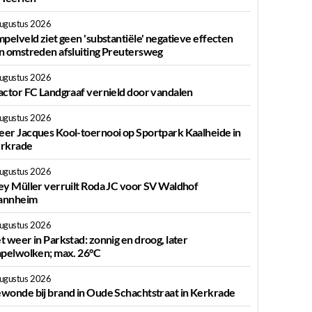
augustus 2026
mpelveld ziet geen 'substantiële' negatieve effecten
n omstreden afsluiting Preutersweg
augustus 2026
actor FC Landgraaf vernield door vandalen
augustus 2026
er Jacques Kool-toernooi op Sportpark Kaalheide in
rkrade
augustus 2026
ey Müller verruilt Roda JC voor SV Waldhof
nnheim
augustus 2026
t weer in Parkstad: zonnig en droog, later
apelwolken; max. 26°C
augustus 2026
wonde bij brand in Oude Schachtstraat in Kerkrade