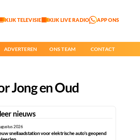
KIJK TELEVISIE
KIJK LIVE RADIO
APP ONS
ADVERTEREN
ONS TEAM
CONTACT
or Jong en Oud
eer nieuws
augustus 2026
euw snellaadstation voor elektrische auto's geopend
 Heerlen