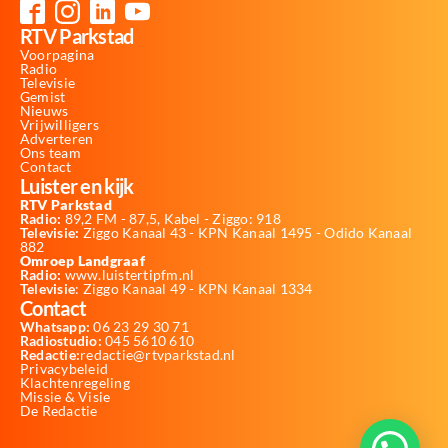
RTV Parkstad
Voorpagina
Radio
Televisie
Gemist
Nieuws
Vrijwilligers
Adverteren
Ons team
Contact
Luister en kijk
RTV Parkstad
Radio:
89,2 FM - 87,5, Kabel - Ziggo: 918
Televisie:
Ziggo Kanaal 43 - KPN Kanaal 1495 - Odido Kanaal
882
Omroep Landgraaf
Radio:
www.luistertipfm.nl
Televisie
: Ziggo Kanaal 49 - KPN Kanaal 1334
Contact
Whatsapp:
06 23 29 30 71
Radiostudio:
045 5610 610
Redactie:
redactie@rtvparkstad.nl
Privacybeleid
Klachtenregeling
Missie & Visie
De Redactie