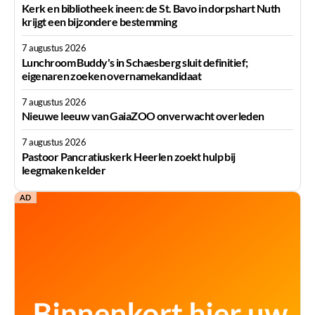
Kerk en bibliotheek ineen: de St. Bavo in dorpshart Nuth
krijgt een bijzondere bestemming
7 augustus 2026
Lunchroom Buddy's in Schaesberg sluit definitief;
eigenaren zoeken overnamekandidaat
7 augustus 2026
Nieuwe leeuw van GaiaZOO onverwacht overleden
7 augustus 2026
Pastoor Pancratiuskerk Heerlen zoekt hulp bij
leegmaken kelder
AD