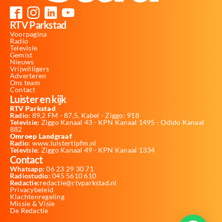
RTV Parkstad
Voorpagina
Radio
Televisie
Gemist
Nieuws
Vrijwilligers
Adverteren
Ons team
Contact
Luister en kijk
RTV Parkstad
Radio:
89,2 FM - 87,5, Kabel - Ziggo: 918
Televisie:
Ziggo Kanaal 43 - KPN Kanaal 1495 - Odido Kanaal
882
Omroep Landgraaf
Radio:
www.luistertipfm.nl
Televisie
: Ziggo Kanaal 49 - KPN Kanaal 1334
Contact
Whatsapp:
06 23 29 30 71
Radiostudio:
045 5610 610
Redactie:
redactie@rtvparkstad.nl
Privacybeleid
Klachtenregeling
Missie & Visie
De Redactie