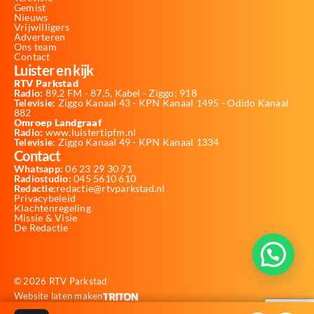
Gemist
Nieuws
Vrijwilligers
Adverteren
Ons team
Contact
Luister en kijk
RTV Parkstad
Radio:
89,2 FM - 87,5, Kabel - Ziggo: 918
Televisie:
Ziggo Kanaal 43 - KPN Kanaal 1495 - Odido Kanaal
882
Omroep Landgraaf
Radio:
www.luistertipfm.nl
Televisie
: Ziggo Kanaal 49 - KPN Kanaal 1334
Contact
Whatsapp:
06 23 29 30 71
Radiostudio:
045 5610 610
Redactie:
redactie@rtvparkstad.nl
Privacybeleid
Klachtenregeling
Missie & Visie
De Redactie
© 2026 RTV Parkstad
Website laten maken