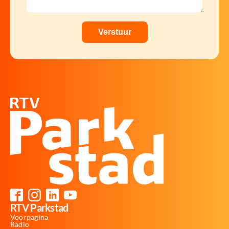
RTV Parkstad
Voorpagina
Radio