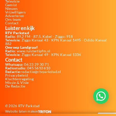
Televisie
Gemist
Nieuws
Vrijwilligers
Adverteren
Ons team
Contact
Luister en kijk
RTV Parkstad
Radio:
89,2 FM - 87,5, Kabel - Ziggo: 918
Televisie:
Ziggo Kanaal 43 - KPN Kanaal 1495 - Odido Kanaal
882
Omroep Landgraaf
Radio:
www.luistertipfm.nl
Televisie
: Ziggo Kanaal 49 - KPN Kanaal 1334
Contact
Whatsapp:
06 23 29 30 71
Radiostudio:
045 5610 610
Redactie:
redactie@rtvparkstad.nl
Privacybeleid
Klachtenregeling
Missie & Visie
De Redactie
© 2026 RTV Parkstad
Website laten maken