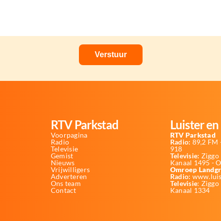
RTV Parkstad
Luister en 
Voorpagina
RTV Parkstad
Radio
Radio:
89,2 FM -
Televisie
918
Gemist
Televisie:
Ziggo 
Nieuws
Kanaal 1495 - 
Vrijwilligers
Omroep Landgr
Adverteren
Radio:
www.luis
Ons team
Televisie
: Ziggo
Contact
Kanaal 1334