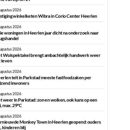
augustus 2026
stiging winkelketen Wibra in Corio Center Heerlen
augustus 2026
ie woningen in Heerlen jaar dicht na onderzoek naar
ugshandel
augustus 2026
t Wolspektakel brengt ambachtelijk handwerk weer
t leven
augustus 2026
erlen telt in Parkstad meeste fastfoodzaken per
izend inwoners
augustus 2026
t weer in Parkstad: zon en wolken, ook kans op een
i, max. 29°C
augustus 2026
rnieuwde Monkey Town in Heerlen geopend: ouders
j, kinderen blij