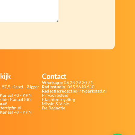
kijk
Contact
Whatsapp:
06 23 29 30 71
 87,5, Kabel - Ziggo:
Radiostudio:
045 5610 610
Redactie:
redactie@rtvparkstad.nl
Kanaal 43 - KPN
Privacybeleid
Odido Kanaal 882
Klachtenregeling
aaf
Missie & Visie
tertipfm.nl
De Redactie
 Kanaal 49 - KPN