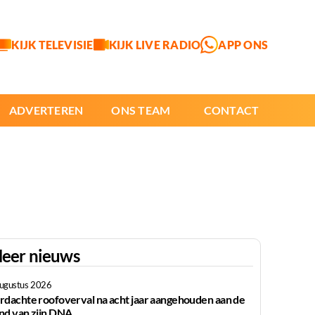
KIJK TELEVISIE
KIJK LIVE RADIO
APP ONS
ADVERTEREN
ONS TEAM
CONTACT
eer nieuws
augustus 2026
rdachte roofoverval na acht jaar aangehouden aan de
nd van zijn DNA