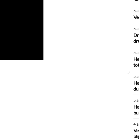
5 
Ve
5 
Dr
dr
5 
He
to
5 
He
du
5 
He
bu
4 
Ve
bli