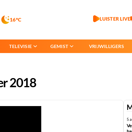
LUISTER LIVE
16°C
TELEVISIE
GEMIST
VRIJWILLIGERS
er 2018
M
5 
Ve
ha