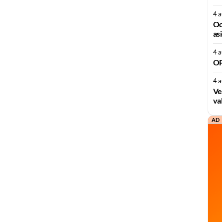
4 
Oo
as
4 
OP
4 
Ve
va
AD