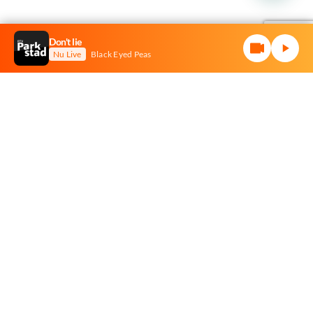
Don't lie
Nu Live
Black Eyed Peas
Stuur ons een mail