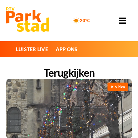
20°C
LUISTER LIVE
APP ONS
Terugkijken
Video