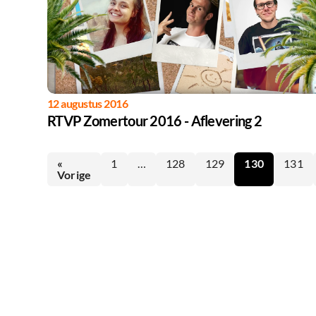
12 augustus 2016
RTVP Zomertour 2016 - Aflevering 2
«
1
…
128
129
130
131
Vorige