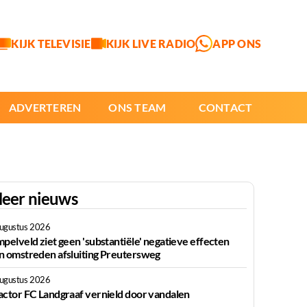
KIJK TELEVISIE
KIJK LIVE RADIO
APP ONS
ADVERTEREN
ONS TEAM
CONTACT
eer nieuws
augustus 2026
mpelveld ziet geen 'substantiële' negatieve effecten
n omstreden afsluiting Preutersweg
augustus 2026
actor FC Landgraaf vernield door vandalen