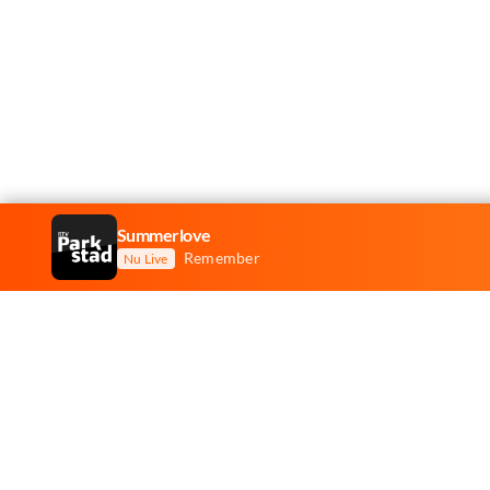
Summerlove
Remember
Nu Live