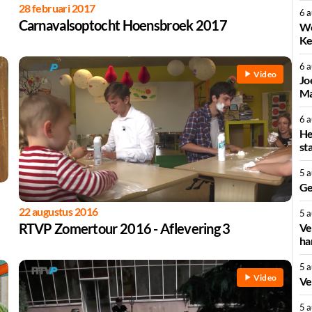
28 februari 2017
6 
Carnavalsoptocht Hoensbroek 2017
We
Ke
6 
Video
Jo
Ma
6 
He
st
5 
Ge
22 augustus 2016
5 
RTVP Zomertour 2016 - Aflevering 3
Ve
ha
5 
Video
Ve
5 