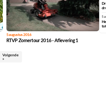
Dr
dr
5 
He
to
5 augustus 2016
RTVP Zomertour 2016 - Aflevering 1
Volgende
»