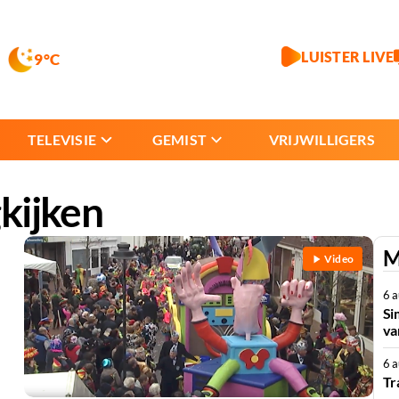
LUISTER LIVE
9°C
TELEVISIE
GEMIST
VRIJWILLIGERS
kijken
M
Video
6 
Si
va
6 
Tr