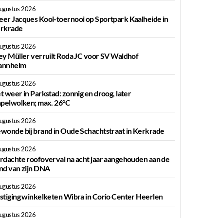
augustus 2026
er Jacques Kool-toernooi op Sportpark Kaalheide in
rkrade
augustus 2026
ey Müller verruilt Roda JC voor SV Waldhof
nnheim
augustus 2026
t weer in Parkstad: zonnig en droog, later
apelwolken; max. 26°C
augustus 2026
wonde bij brand in Oude Schachtstraat in Kerkrade
augustus 2026
rdachte roofoverval na acht jaar aangehouden aan de
nd van zijn DNA
augustus 2026
stiging winkelketen Wibra in Corio Center Heerlen
augustus 2026