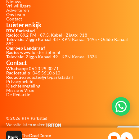
Nieuws
Vrijwilligers
Adverteren
Ons team
Contact
Luister en kijk
RTV Parkstad
Radio:
89,2 FM - 87,5, Kabel - Ziggo: 918
Televisie:
Ziggo Kanaal 43 - KPN Kanaal 1495 - Odido Kanaal
882
Omroep Landgraaf
Radio:
www.luistertipfm.nl
Televisie
: Ziggo Kanaal 49 - KPN Kanaal 1334
Contact
Whatsapp:
06 23 29 30 71
Radiostudio:
045 5610 610
Redactie:
redactie@rtvparkstad.nl
Privacybeleid
Klachtenregeling
Missie & Visie
De Redactie
© 2026 RTV Parkstad
Website laten maken
The Dead Dance