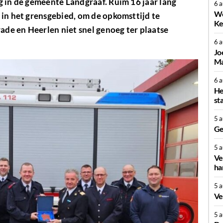
g in de gemeente Landgraaf. Ruim 16 jaar lang
6 
We
 in het grensgebied, om de opkomsttijd te
Ke
de en Heerlen niet snel genoeg ter plaatse
6 
Jo
Ma
6 
He
st
5 
Ge
5 
Ve
ha
5 
Ve
5 