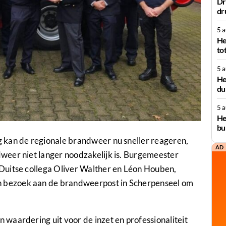
Dr
dr
5 
He
to
5 
He
du
5 
He
bu
 kan de regionale brandweer nu sneller reageren,
AD
weer niet langer noodzakelijk is. Burgemeester
Duitse collega Oliver Walther en Léon Houben,
bezoek aan de brandweerpost in Scherpenseel om
waardering uit voor de inzet en professionaliteit