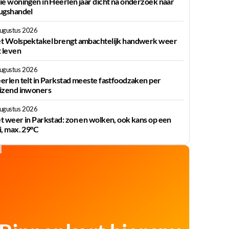
ie woningen in Heerlen jaar dicht na onderzoek naar
ugshandel
augustus 2026
t Wolspektakel brengt ambachtelijk handwerk weer
t leven
augustus 2026
erlen telt in Parkstad meeste fastfoodzaken per
izend inwoners
augustus 2026
t weer in Parkstad: zon en wolken, ook kans op een
i, max. 29°C