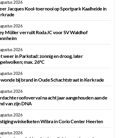
augustus 2026
er Jacques Kool-toernooi op Sportpark Kaalheide in
rkrade
augustus 2026
ey Müller verruilt Roda JC voor SV Waldhof
nnheim
augustus 2026
t weer in Parkstad: zonnig en droog, later
apelwolken; max. 26°C
augustus 2026
wonde bij brand in Oude Schachtstraat in Kerkrade
augustus 2026
rdachte roofoverval na acht jaar aangehouden aan de
nd van zijn DNA
augustus 2026
stiging winkelketen Wibra in Corio Center Heerlen
augustus 2026