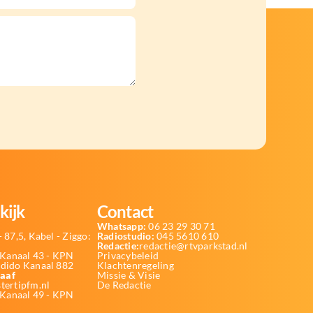
kijk
Contact
Whatsapp:
06 23 29 30 71
 87,5, Kabel - Ziggo:
Radiostudio:
045 5610 610
Redactie:
redactie@rtvparkstad.nl
Kanaal 43 - KPN
Privacybeleid
Odido Kanaal 882
Klachtenregeling
aaf
Missie & Visie
tertipfm.nl
De Redactie
 Kanaal 49 - KPN