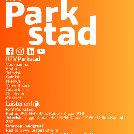
RTV Parkstad
Voorpagina
Radio
Televisie
Gemist
Nieuws
Vrijwilligers
Adverteren
Ons team
Contact
Luister en kijk
RTV Parkstad
Radio:
89,2 FM - 87,5, Kabel - Ziggo: 918
Televisie:
Ziggo Kanaal 43 - KPN Kanaal 1495 - Odido Kanaal
882
Omroep Landgraaf
Radio:
www.luistertipfm.nl