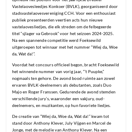
Vastelaovesleedjes Konkoer (BVLK), georganiseerd door
stadsvastelaovesvereniging CCH. Voor een enthousiast
publiek presenteerden veertien acts hun nieuwe
vastelaovesliedjes, die elk streden om de felbegeerde
titel “sjlager va Gebrook” voor het seizoen 2024-2025.
Na een spannende competitie werd Foeksewild
uitgeroepen tot winnaar met het nummer “Wiej da, Woe
da, Wat da!”.
Voordat het concours officieel begon, bracht Foeksewild
het winnende nummer van vorig jaar, “’t Puupke,”
nogmaals ten gehore. De avond bood ruimte aan zowel
ervaren BVLK-deelnemers als debutanten, zoals Duo
Majo en Roger Franssen. Gedurende de avond stemden
verschillende jury’s, waaronder een vakjury, oud-
deelnemers, en muzikanten, op hun favoriete liedjes.
De creatie van “Wiej da, Woe da, Wat da!” kwam tot
stand door Anthony Klever, July Vijgen en Marcel de
Jonge, met de melodie van Anthony Klever. Na een