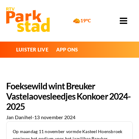
19°C
LUISTER LIVE
APP ONS
Foeksewild wint Breuker
Vastelaovesleedjes Konkoer 2024-
2025
Jan Danihel
-
13 november 2024
Op maandag 11 november vormde Kasteel Hoensbroek
opnieuw het podium voor het jaarlijkse Breuker