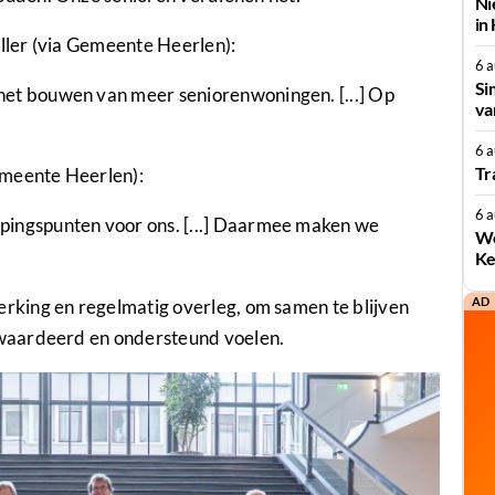
Ni
in
ler (via Gemeente Heerlen):
6 
Si
het bouwen van meer seniorenwoningen. [...] Op
va
6 
Tr
emeente Heerlen):
6 
pingspunten voor ons. [...] Daarmee maken we
We
Ke
AD
king en regelmatig overleg, om samen te blijven
waardeerd en ondersteund voelen.