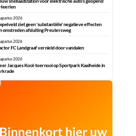
euw snellaadstation voor elektrische auto's geopend
 Heerlen
augustus 2026
mpelveld ziet geen 'substantiële' negatieve effecten
n omstreden afsluiting Preutersweg
augustus 2026
actor FC Landgraaf vernield door vandalen
augustus 2026
er Jacques Kool-toernooi op Sportpark Kaalheide in
rkrade