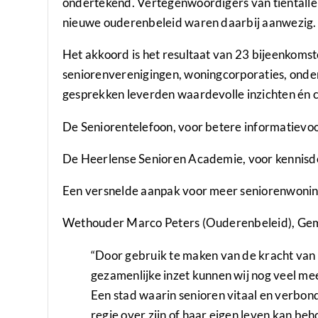
ondertekend. Vertegenwoordigers van tientalle
nieuwe ouderenbeleid waren daarbij aanwezig.
Het akkoord is het resultaat van 23 bijeenkoms
seniorenverenigingen, woningcorporaties, onder
gesprekken leverden waardevolle inzichten én c
De Seniorentelefoon, voor betere informatievoo
De Heerlense Senioren Academie, voor kennisde
Een versnelde aanpak voor meer seniorenwonin
Wethouder Marco Peters (Ouderenbeleid), Ge
“Door gebruik te maken van de kracht van
gezamenlijke inzet kunnen wij nog veel meer
Een stad waarin senioren vitaal en verbon
regie over zijn of haar eigen leven kan be