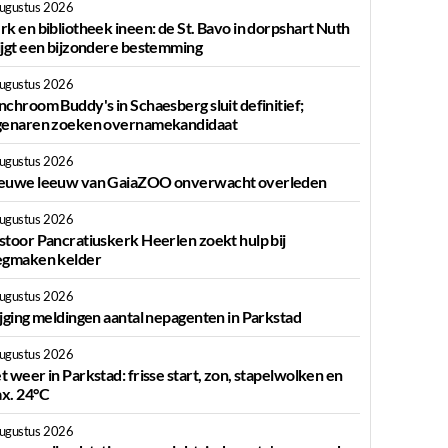
augustus 2026
rk en bibliotheek ineen: de St. Bavo in dorpshart Nuth
ijgt een bijzondere bestemming
augustus 2026
nchroom Buddy's in Schaesberg sluit definitief;
genaren zoeken overnamekandidaat
augustus 2026
euwe leeuw van GaiaZOO onverwacht overleden
augustus 2026
stoor Pancratiuskerk Heerlen zoekt hulp bij
egmaken kelder
augustus 2026
ijging meldingen aantal nepagenten in Parkstad
augustus 2026
t weer in Parkstad: frisse start, zon, stapelwolken en
x. 24°C
augustus 2026