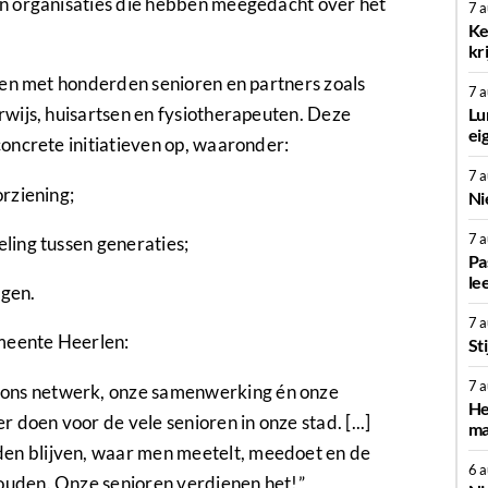
n organisaties die hebben meegedacht over het
7 
Ke
kr
ten met honderden senioren en partners zoals
7 
wijs, huisartsen en fysiotherapeuten. Deze
Lu
ei
oncrete initiatieven op, waaronder:
7 
rziening;
Ni
7 
ling tussen generaties;
Pa
le
gen.
7 
meente Heerlen:
St
7 
 ons netwerk, onze samenwerking én onze
He
 doen voor de vele senioren in onze stad. [...]
ma
den blijven, waar men meetelt, meedoet en de
6 
houden. Onze senioren verdienen het!”