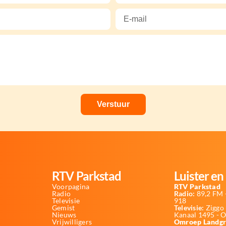
RTV Parkstad
Luister en 
Voorpagina
RTV Parkstad
Radio
Radio:
89,2 FM -
Televisie
918
Gemist
Televisie:
Ziggo 
Nieuws
Kanaal 1495 - 
Vrijwilligers
Omroep Landgr