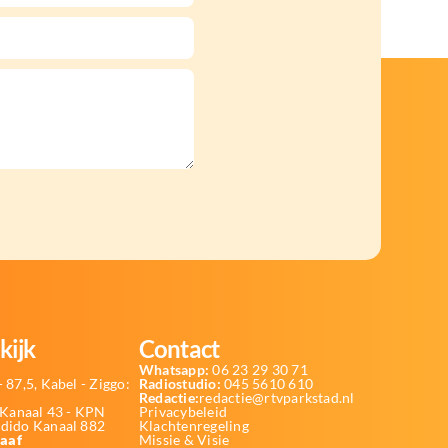
kijk
Contact
Whatsapp:
06 23 29 30 71
 87,5, Kabel - Ziggo:
Radiostudio:
045 5610 610
Redactie:
redactie@rtvparkstad.nl
Kanaal 43 - KPN
Privacybeleid
Odido Kanaal 882
Klachtenregeling
aaf
Missie & Visie