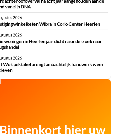
rdachte roofoverval na acht jaar aangehouden aan de
nd van zijn DNA
augustus 2026
stiging winkelketen Wibra in Corio Center Heerlen
augustus 2026
ie woningen in Heerlen jaar dicht na onderzoek naar
ugshandel
augustus 2026
t Wolspektakel brengt ambachtelijk handwerk weer
t leven