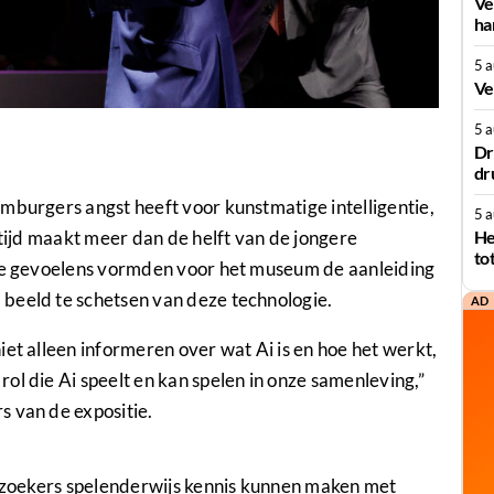
Ve
ha
5 
Ve
5 
Dr
dr
mburgers angst heeft voor kunstmatige intelligentie,
5 
rtijd maakt meer dan de helft van de jongere
He
to
ige gevoelens vormden voor het museum de aanleiding
beeld te schetsen van deze technologie.
AD
et alleen informeren over wat Ai is en hoe het werkt,
ol die Ai speelt en kan spelen in onze samenleving,”
s van de expositie.
bezoekers spelenderwijs kennis kunnen maken met