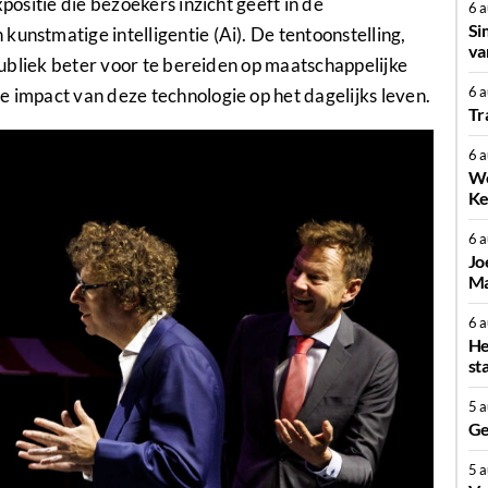
xpositie die bezoekers inzicht geeft in de
6 
Si
unstmatige intelligentie (Ai). De tentoonstelling,
va
 publiek beter voor te bereiden op maatschappelijke
6 
e impact van deze technologie op het dagelijks leven.
Tr
6 
We
Ke
6 
Jo
Ma
6 
He
st
5 
Ge
5 