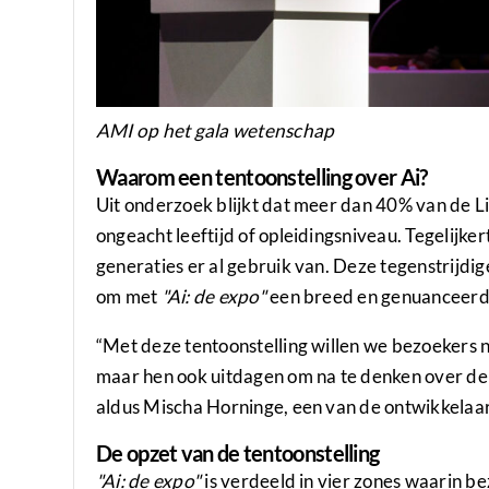
AMI op het gala wetenschap
Waarom een tentoonstelling over Ai?
Uit onderzoek blijkt dat meer dan 40% van de Li
ongeacht leeftijd of opleidingsniveau. Tegelijke
generaties er al gebruik van. Deze tegenstrijd
om met
"Ai: de expo"
een breed en genuanceerd 
“Met deze tentoonstelling willen we bezoekers ni
maar hen ook uitdagen om na te denken over de r
aldus Mischa Horninge, een van de ontwikkelaar
De opzet van de tentoonstelling
"Ai: de expo"
is verdeeld in vier zones waarin 