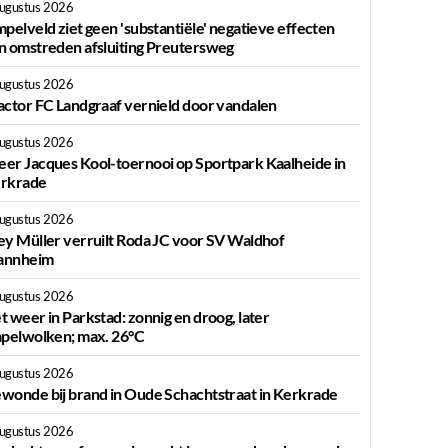
augustus 2026
mpelveld ziet geen 'substantiële' negatieve effecten
n omstreden afsluiting Preutersweg
augustus 2026
actor FC Landgraaf vernield door vandalen
augustus 2026
er Jacques Kool-toernooi op Sportpark Kaalheide in
rkrade
augustus 2026
ey Müller verruilt Roda JC voor SV Waldhof
nnheim
augustus 2026
t weer in Parkstad: zonnig en droog, later
apelwolken; max. 26°C
augustus 2026
wonde bij brand in Oude Schachtstraat in Kerkrade
augustus 2026