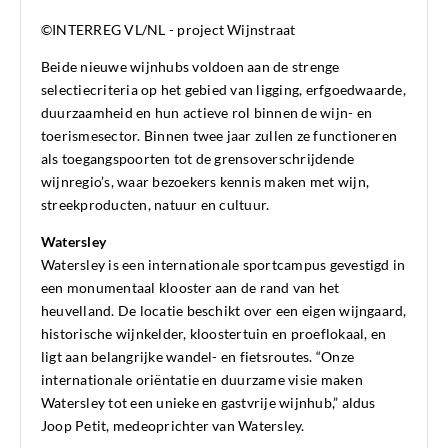
©INTERREG VL/NL - project Wijnstraat
Beide nieuwe wijnhubs voldoen aan de strenge
selectiecriteria op het gebied van ligging, erfgoedwaarde,
duurzaamheid en hun actieve rol binnen de wijn- en
toerismesector. Binnen twee jaar zullen ze functioneren
als toegangspoorten tot de grensoverschrijdende
wijnregio’s, waar bezoekers kennis maken met wijn,
streekproducten, natuur en cultuur.
Watersley
Watersley is een internationale sportcampus gevestigd in
een monumentaal klooster aan de rand van het
heuvelland. De locatie beschikt over een eigen wijngaard,
historische wijnkelder, kloostertuin en proeflokaal, en
ligt aan belangrijke wandel- en fietsroutes. “Onze
internationale oriëntatie en duurzame visie maken
Watersley tot een unieke en gastvrije wijnhub,” aldus
Joop Petit, medeoprichter van Watersley.