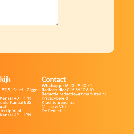
kijk
Contact
Whatsapp:
06 23 29 30 71
 87,5, Kabel - Ziggo:
Radiostudio:
045 5610 610
Redactie:
redactie@rtvparkstad.nl
Kanaal 43 - KPN
Privacybeleid
Odido Kanaal 882
Klachtenregeling
aaf
Missie & Visie
tertipfm.nl
De Redactie
 Kanaal 49 - KPN