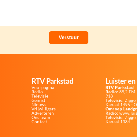
RTV Parkstad
Luister en 
Voorpagina
RTV Parkstad
Radio
Radio:
89,2 FM -
Televisie
918
Gemist
Televisie:
Ziggo 
Nieuws
Kanaal 1495 - 
Vrijwilligers
Omroep Landgr
Adverteren
Radio:
www.luis
Ons team
Televisie
: Ziggo
Contact
Kanaal 1334