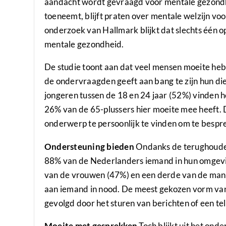
aandacht wordt gevraagd voor mentale gezondh
toeneemt, blijft praten over mentale welzijn vo
onderzoek van Hallmark blijkt dat slechts één o
mentale gezondheid.
De studie toont aan dat veel mensen moeite he
de ondervraagden geeft aan bang te zijn hun di
jongeren tussen de 18 en 24 jaar (52%) vinden he
26% van de 65-plussers hier moeite mee heeft.
onderwerp te persoonlijk te vinden om te bespr
Ondersteuning bieden
Ondanks de terughouden
88% van de Nederlanders iemand in hun omgevin
van de vrouwen (47%) en een derde van de man
aan iemand in nood. De meest gekozen vorm van 
gevolgd door het sturen van berichten of een te
Moeite met gesprekken
Toch blijkt uit het ond