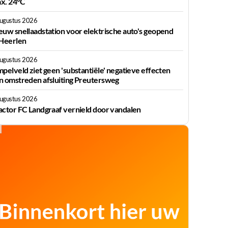
x. 24°C
augustus 2026
euw snellaadstation voor elektrische auto's geopend
 Heerlen
augustus 2026
mpelveld ziet geen 'substantiële' negatieve effecten
n omstreden afsluiting Preutersweg
augustus 2026
actor FC Landgraaf vernield door vandalen