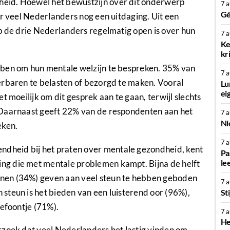
eid. Hoewel het bewustzijn over dit onderwerp
7 
Gé
or veel Nederlanders nog een uitdaging. Uit een
p de drie Nederlanders regelmatig open is over hun
7 
Ke
kr
bben om hun mentale welzijn te bespreken. 35% van
7 
erbaren te belasten of bezorgd te maken. Vooral
Lu
ei
t moeilijk om dit gesprek aan te gaan, terwijl slechts
 Daarnaast geeft 22% van de respondenten aan het
7 
Ni
eken.
7 
dheid bij het praten over mentale gezondheid, kent
Pa
le
g die met mentale problemen kampt. Bijna de helft
nen (34%) geven aan veel steun te hebben geboden
7 
steun is het bieden van een luisterend oor (96%),
St
lefoontje (71%).
7 
He
erzoek dat veel Nederlanders het lastig vinden om