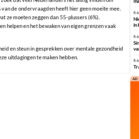
ma
% van de ondervraagden heeft hier geen moeite mee.
6 
wat ze moeten zeggen dan 55-plussers (6%).
Ni
in
sen helpen en het bewaken van eigen grenzen vaak
6 
Si
heid en steun in gesprekken over mentale gezondheid
va
eze uitdagingen te maken hebben.
6 
Tr
AD