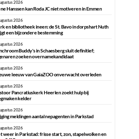
augustus 2026
ne Hanssen kan Roda JC niet motiveren in Emmen
augustus 2026
rk en bibliotheek ineen: de St. Bavo in dorpshart Nuth
ijgt een bijzondere bestemming
augustus 2026
nchroom Buddy's in Schaesberg sluit definitief;
genaren zoeken overnamekandidaat
augustus 2026
euwe leeuw van GaiaZOO onverwacht overleden
augustus 2026
stoor Pancratiuskerk Heerlen zoekt hulp bij
egmaken kelder
augustus 2026
ijging meldingen aantal nepagenten in Parkstad
augustus 2026
t weer in Parkstad: frisse start, zon, stapelwolken en