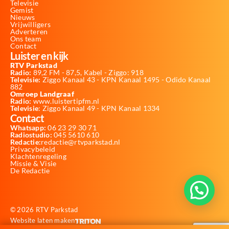
Televisie
Gemist
Nieuws
Vrijwilligers
Adverteren
Ons team
Contact
Luister en kijk
RTV Parkstad
Radio:
89,2 FM - 87,5, Kabel - Ziggo: 918
Televisie:
Ziggo Kanaal 43 - KPN Kanaal 1495 - Odido Kanaal
882
Omroep Landgraaf
Radio:
www.luistertipfm.nl
Televisie
: Ziggo Kanaal 49 - KPN Kanaal 1334
Contact
Whatsapp:
06 23 29 30 71
Radiostudio:
045 5610 610
Redactie:
redactie@rtvparkstad.nl
Privacybeleid
Klachtenregeling
Missie & Visie
De Redactie
© 2026 RTV Parkstad
Website laten maken