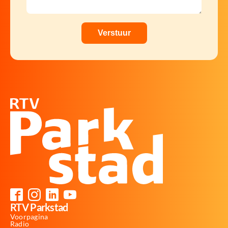
RTV Parkstad
Voorpagina
Radio