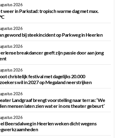
augustus 2026
t weer in Parkstad: tropisch warme dag met max.
g
°C
augustus 2026
n gewond bij steekincident op Parkweg in Heerlen
augustus 2026
erlense breakdancer geeft zijn passie door aan jong
lent
augustus 2026
oot christelijk festival met dagelijks 20.000
zoekers wil in 2027 op Megaland neerstrijken
augustus 2026
eater Landgraaf brengt voorstelling naar terras: ‘We
llen mensen laten zien wat er in ons theater gebeurt’
augustus 2026
el Beersdalweg in Heerlen weken dicht wegens
gwerkzaamheden