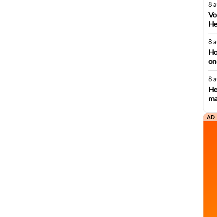
8 
Vo
He
8 
Ho
on
8 
He
ma
AD