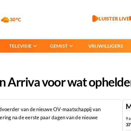
LUISTER LIVE
30°C
TELEVISIE
GEMIST
VRIJWILLIGERS
n Arriva voor wat ophelde
M
rdvoerder van de nieuwe OV-maatschappij van
dering na de eerste paar dagen van de nieuwe
9 
37