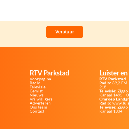
RTV Parkstad
Luister en 
Voorpagina
RTV Parkstad
Radio
Radio:
89,2 FM -
Televisie
918
Gemist
Televisie:
Ziggo 
Nieuws
Kanaal 1495 - 
Vrijwilligers
Omroep Landgr
Adverteren
Radio:
www.luis
Ons team
Televisie
: Ziggo
Contact
Kanaal 1334