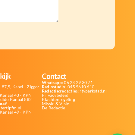
kijk
Contact
Whatsapp:
06 23 29 30 71
 87,5, Kabel - Ziggo:
Radiostudio:
045 5610 610
Redactie:
redactie@rtvparkstad.nl
Kanaal 43 - KPN
Privacybeleid
Odido Kanaal 882
Klachtenregeling
aaf
Missie & Visie
tertipfm.nl
De Redactie
 Kanaal 49 - KPN