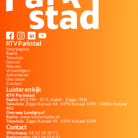
RTV Parkstad
Voorpagina
Radio
Televisie
Gemist
Nieuws
Vrijwilligers
Adverteren
Ons team
Contact
Luister en kijk
RTV Parkstad
Radio:
89,2 FM - 87,5, Kabel - Ziggo: 918
Televisie:
Ziggo Kanaal 43 - KPN Kanaal 1495 - Odido Kanaal
882
Omroep Landgraaf
Radio:
www.luistertipfm.nl
Televisie
: Ziggo Kanaal 49 - KPN Kanaal 1334
Contact
Whatsapp:
06 23 29 30 71
Radiostudio:
045 5610 610