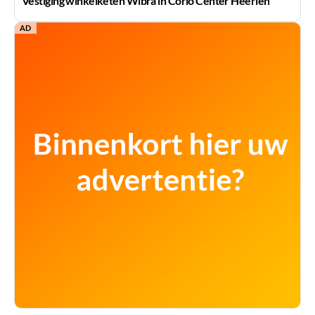
Vestiging winkelketen Wibra in Corio Center Heerlen
AD