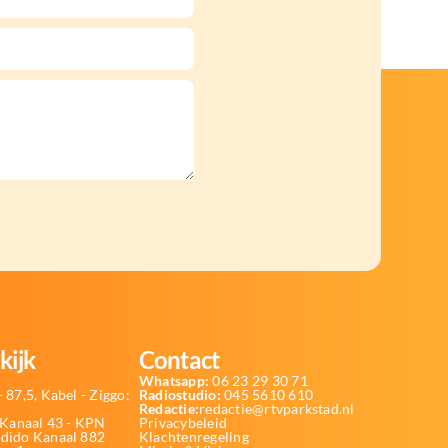
kijk
Contact
Whatsapp:
06 23 29 30 71
 87,5, Kabel - Ziggo:
Radiostudio:
045 5610 610
Redactie:
redactie@rtvparkstad.nl
Kanaal 43 - KPN
Privacybeleid
Odido Kanaal 882
Klachtenregeling