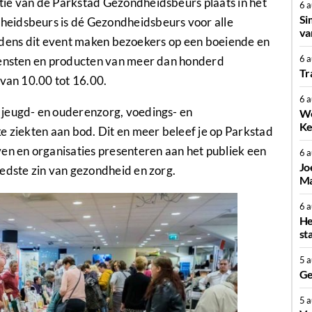
tie van de Parkstad Gezondheidsbeurs plaats in het
6 
Si
eidsbeurs is dé Gezondheidsbeurs voor alle
va
 Tijdens dit event maken bezoekers op een boeiende en
6 
diensten en producten van meer dan honderd
Tr
 van 10.00 tot 16.00.
6 
 jeugd- en ouderenzorg, voedings- en
We
Ke
e ziekten aan bod. Dit en meer beleef je op Parkstad
 en organisaties presenteren aan het publiek een
6 
Jo
edste zin van gezondheid en zorg.
Ma
6 
He
st
5 
Ge
5 