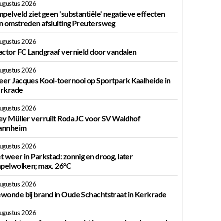
augustus 2026
mpelveld ziet geen 'substantiële' negatieve effecten
n omstreden afsluiting Preutersweg
augustus 2026
actor FC Landgraaf vernield door vandalen
augustus 2026
er Jacques Kool-toernooi op Sportpark Kaalheide in
rkrade
augustus 2026
ey Müller verruilt Roda JC voor SV Waldhof
nnheim
augustus 2026
t weer in Parkstad: zonnig en droog, later
apelwolken; max. 26°C
augustus 2026
wonde bij brand in Oude Schachtstraat in Kerkrade
augustus 2026