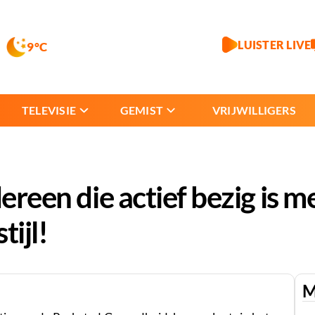
LUISTER LIVE
9°C
TELEVISIE
GEMIST
VRIJWILLIGERS
ereen die actief bezig is me
tijl!
M