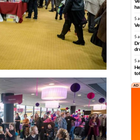
Ve
ha
5 
Ve
5 
Dr
dr
5 
He
to
AD