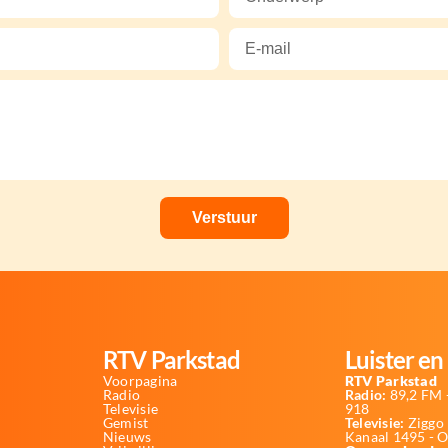
RTV Parkstad
Luister en 
Voorpagina
RTV Parkstad
Radio
Radio:
89,2 FM -
Televisie
918
Gemist
Televisie:
Ziggo 
Nieuws
Kanaal 1495 - 