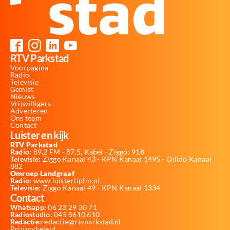
RTV Parkstad
Voorpagina
Radio
Televisie
Gemist
Nieuws
Vrijwilligers
Adverteren
Ons team
Contact
Luister en kijk
RTV Parkstad
Radio:
89,2 FM - 87,5, Kabel - Ziggo: 918
Televisie:
Ziggo Kanaal 43 - KPN Kanaal 1495 - Odido Kanaal
882
Omroep Landgraaf
Radio:
www.luistertipfm.nl
Televisie
: Ziggo Kanaal 49 - KPN Kanaal 1334
Contact
Whatsapp:
06 23 29 30 71
Radiostudio:
045 5610 610
Redactie:
redactie@rtvparkstad.nl
Privacybeleid