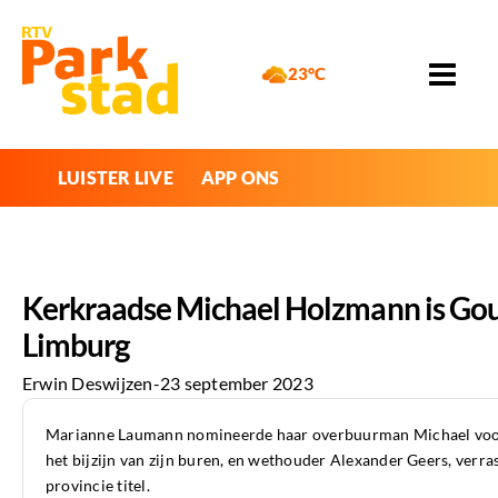
23°C
LUISTER LIVE
APP ONS
Kerkraadse Michael Holzmann is Go
Limburg
Erwin Deswijzen
-
23 september 2023
Marianne Laumann nomineerde haar overbuurman Michael voo
het bijzijn van zijn buren, en wethouder Alexander Geers, verr
provincie titel.