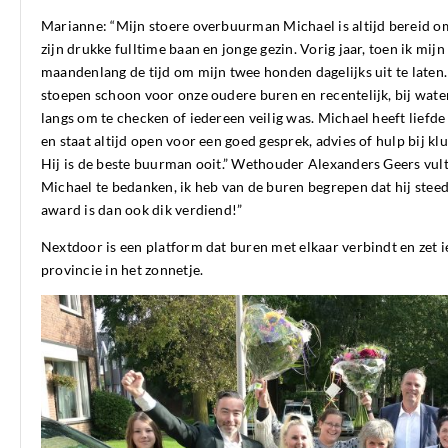
Marianne: “Mijn stoere overbuurman Michael is altijd bereid o
zijn drukke fulltime baan en jonge gezin. Vorig jaar, toen ik mijn
maandenlang de tijd om mijn twee honden dagelijks uit te laten.
stoepen schoon voor onze oudere buren en recentelijk, bij water
langs om te checken of iedereen veilig was. Michael heeft liefde 
en staat altijd open voor een goed gesprek, advies of hulp bij klu
Hij is de beste buurman ooit.” Wethouder Alexanders Geers vul
Michael te bedanken, ik heb van de buren begrepen dat hij steed
award is dan ook dik verdiend!”
Nextdoor is een platform dat buren met elkaar verbindt en zet i
provincie in het zonnetje.