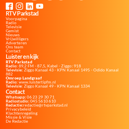
RTV Parkstad
Voorpagina
Radio
Televisie
Gemist
Nieuws
Vrijwilligers
Adverteren
Ons team
Contact
Luister en kijk
RTV Parkstad
Radio:
89,2 FM - 87,5, Kabel - Ziggo: 918
Televisie:
Ziggo Kanaal 43 - KPN Kanaal 1495 - Odido Kanaal
882
Omroep Landgraaf
Radio:
www.luistertipfm.nl
Televisie
: Ziggo Kanaal 49 - KPN Kanaal 1334
Contact
Whatsapp:
06 23 29 30 71
Radiostudio:
045 5610 610
Redactie:
redactie@rtvparkstad.nl
Privacybeleid
Klachtenregeling
Missie & Visie
De Redactie