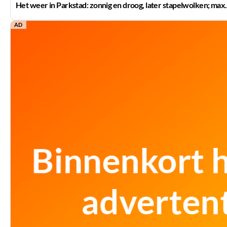
Het weer in Parkstad: zonnig en droog, later stapelwolken; max
AD