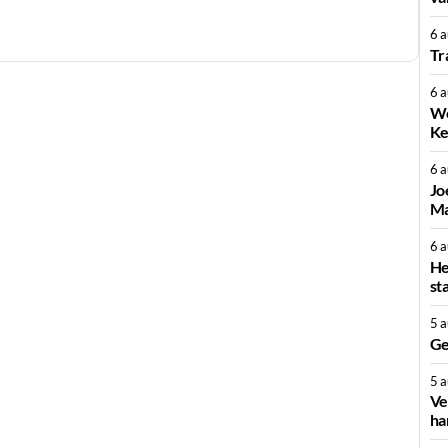
6 
Tr
6 
We
Ke
6 
Jo
Ma
6 
He
st
5 
Ge
5 
Ve
ha