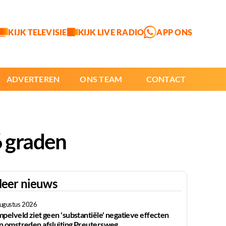
KIJK TELEVISIE
KIJK LIVE RADIO
APP ONS
ADVERTEREN
ONS TEAM
CONTACT
6 graden
eer nieuws
augustus 2026
mpelveld ziet geen 'substantiële' negatieve effecten
n omstreden afsluiting Preutersweg