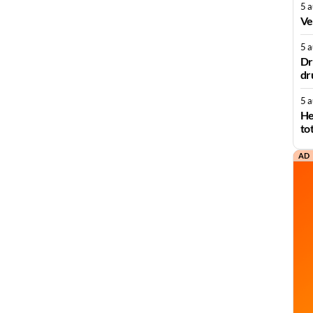
5 
Ve
5 
Dr
dr
5 
He
to
AD