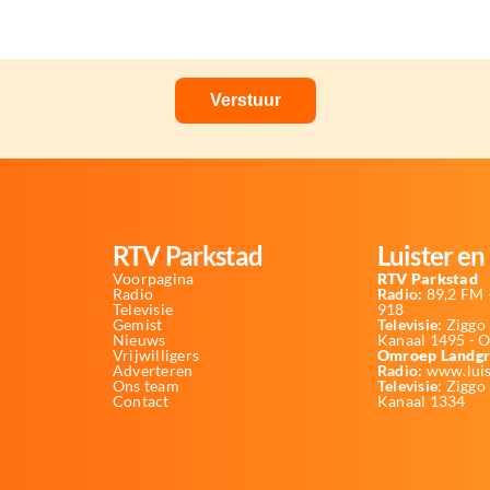
RTV Parkstad
Luister en 
Voorpagina
RTV Parkstad
Radio
Radio:
89,2 FM -
Televisie
918
Gemist
Televisie:
Ziggo 
Nieuws
Kanaal 1495 - 
Vrijwilligers
Omroep Landgr
Adverteren
Radio:
www.luis
Ons team
Televisie
: Ziggo
Contact
Kanaal 1334