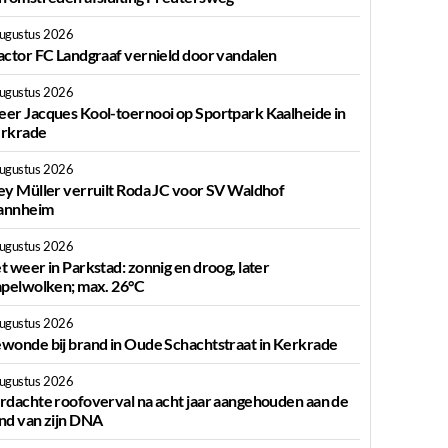
augustus 2026
actor FC Landgraaf vernield door vandalen
augustus 2026
er Jacques Kool-toernooi op Sportpark Kaalheide in
rkrade
augustus 2026
ey Müller verruilt Roda JC voor SV Waldhof
nnheim
augustus 2026
t weer in Parkstad: zonnig en droog, later
apelwolken; max. 26°C
augustus 2026
wonde bij brand in Oude Schachtstraat in Kerkrade
augustus 2026
rdachte roofoverval na acht jaar aangehouden aan de
nd van zijn DNA