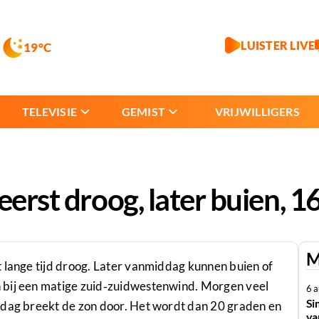
LUISTER LIVE
19°C
TELEVISIE
GEMIST
VRIJWILLIGERS
eerst droog, later buien, 1
M
t lange tijd droog. Later vanmiddag kunnen buien of
 bij een matige zuid‑zuidwestenwind. Morgen veel
6 
Si
 dag breekt de zon door. Het wordt dan 20 graden en
va