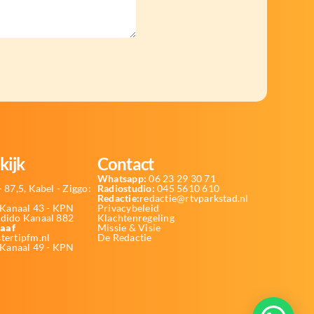
kijk
Contact
Whatsapp:
06 23 29 30 71
 87,5, Kabel - Ziggo:
Radiostudio:
045 5610 610
Redactie:
redactie@rtvparkstad.nl
Kanaal 43 - KPN
Privacybeleid
Odido Kanaal 882
Klachtenregeling
aaf
Missie & Visie
tertipfm.nl
De Redactie
 Kanaal 49 - KPN