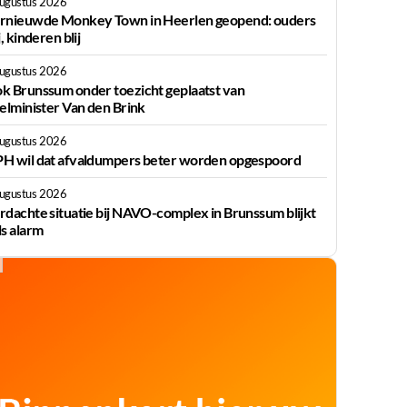
augustus 2026
rnieuwde Monkey Town in Heerlen geopend: ouders
j, kinderen blij
augustus 2026
k Brunssum onder toezicht geplaatst van
ielminister Van den Brink
augustus 2026
H wil dat afvaldumpers beter worden opgespoord
augustus 2026
rdachte situatie bij NAVO-complex in Brunssum blijkt
ls alarm