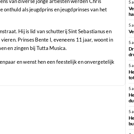
ns van diverse jonge artiesten werden Chris
5 
Ve
ze onthuld als jeugdprins en jeugdprinses van het
ha
5 
straat. Hij is lid van schutterij Sint Sebastianus en
Ve
vieren. Prinses Bente I, eveneens 11 jaar, woont in
5 
en en zingen bij Tutta Musica.
Dr
dr
npaar en wenst hen een feestelijk en onvergetelijk
5 
He
to
5 
He
du
5 
He
bu