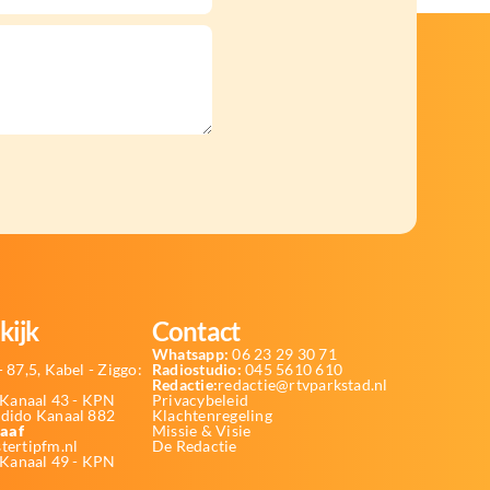
kijk
Contact
Whatsapp:
06 23 29 30 71
 87,5, Kabel - Ziggo:
Radiostudio:
045 5610 610
Redactie:
redactie@rtvparkstad.nl
Kanaal 43 - KPN
Privacybeleid
Odido Kanaal 882
Klachtenregeling
aaf
Missie & Visie
tertipfm.nl
De Redactie
 Kanaal 49 - KPN