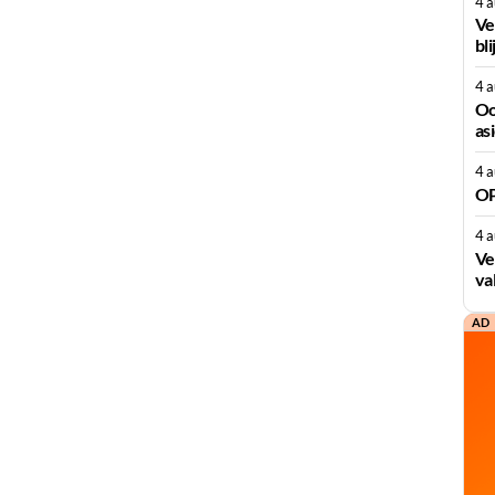
4 
Ve
bli
4 
Oo
as
4 
OP
4 
Ve
va
AD