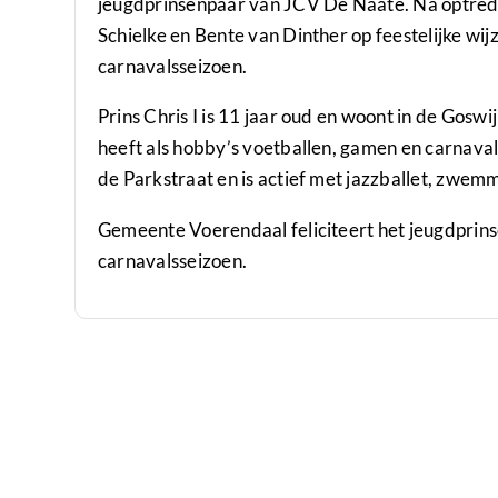
jeugdprinsenpaar van JCV De Naate. Na optrede
Schielke en Bente van Dinther op feestelijke wij
carnavalsseizoen.
Prins Chris I is 11 jaar oud en woont in de Goswijn
heeft als hobby’s voetballen, gamen en carnaval 
de Parkstraat en is actief met jazzballet, zwemm
Gemeente Voerendaal feliciteert het jeugdprinse
carnavalsseizoen.