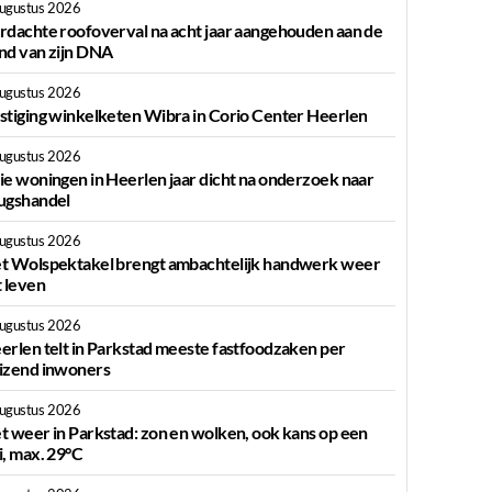
augustus 2026
rdachte roofoverval na acht jaar aangehouden aan de
nd van zijn DNA
augustus 2026
stiging winkelketen Wibra in Corio Center Heerlen
augustus 2026
ie woningen in Heerlen jaar dicht na onderzoek naar
ugshandel
augustus 2026
t Wolspektakel brengt ambachtelijk handwerk weer
t leven
augustus 2026
erlen telt in Parkstad meeste fastfoodzaken per
izend inwoners
augustus 2026
t weer in Parkstad: zon en wolken, ook kans op een
i, max. 29°C