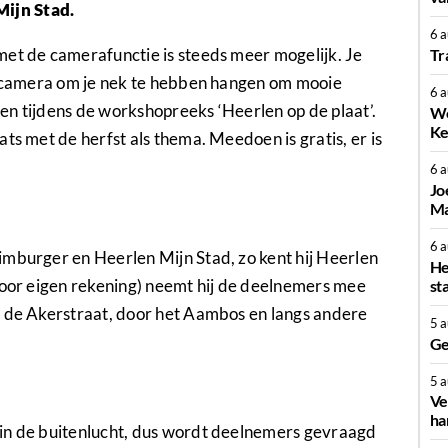
ijn Stad.
6 
met de camerafunctie is steeds meer mogelijk. Je
Tr
lexcamera om je nek te hebben hangen om mooie
6 
zien tijdens de workshopreeks ‘Heerlen op de plaat’.
We
Ke
ts met de herfst als thema. Meedoen is gratis, er is
6 
Jo
Ma
6 
imburger en Heerlen Mijn Stad, zo kent hij Heerlen
He
voor eigen rekening) neemt hij de deelnemers mee
st
n de Akerstraat, door het Aambos en langs andere
5 
Ge
5 
Ve
ha
 in de buitenlucht, dus wordt deelnemers gevraagd