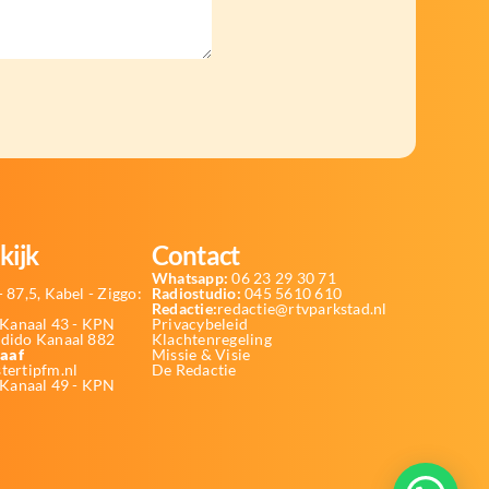
kijk
Contact
Whatsapp:
06 23 29 30 71
 87,5, Kabel - Ziggo:
Radiostudio:
045 5610 610
Redactie:
redactie@rtvparkstad.nl
Kanaal 43 - KPN
Privacybeleid
Odido Kanaal 882
Klachtenregeling
aaf
Missie & Visie
tertipfm.nl
De Redactie
 Kanaal 49 - KPN