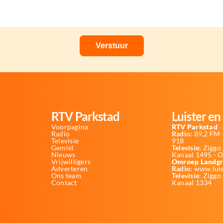
RTV Parkstad
Luister en 
Voorpagina
RTV Parkstad
Radio
Radio:
89,2 FM -
Televisie
918
Gemist
Televisie:
Ziggo 
Nieuws
Kanaal 1495 - 
Vrijwilligers
Omroep Landgr
Adverteren
Radio:
www.luis
Ons team
Televisie
: Ziggo
Contact
Kanaal 1334