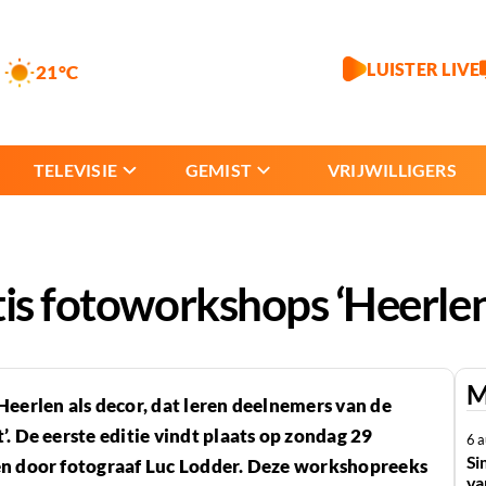
LUISTER LIVE
21°C
TELEVISIE
GEMIST
VRIJWILLIGERS
tis fotoworkshops ‘Heerlen
M
Heerlen als decor, dat leren deelnemers van de
. De eerste editie vindt plaats op zondag 29
6 
Si
ven door fotograaf Luc Lodder. Deze workshopreeks
va