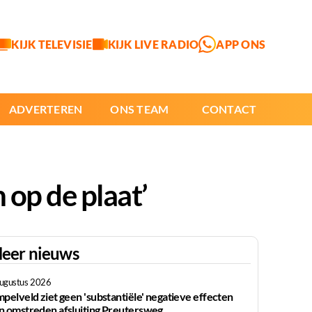
KIJK TELEVISIE
KIJK LIVE RADIO
APP ONS
ADVERTEREN
ONS TEAM
CONTACT
 op de plaat’
eer nieuws
augustus 2026
mpelveld ziet geen 'substantiële' negatieve effecten
n omstreden afsluiting Preutersweg