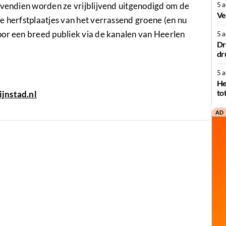
ovendien worden ze vrijblijvend uitgenodigd om de
5 
Ve
e herfstplaatjes van het verrassend groene (en nu
oor een breed publiek via de kanalen van Heerlen
5 
Dr
dr
5 
He
to
jnstad.nl
AD