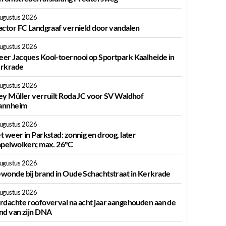
augustus 2026
actor FC Landgraaf vernield door vandalen
augustus 2026
er Jacques Kool-toernooi op Sportpark Kaalheide in
rkrade
augustus 2026
ey Müller verruilt Roda JC voor SV Waldhof
nnheim
augustus 2026
t weer in Parkstad: zonnig en droog, later
apelwolken; max. 26°C
augustus 2026
wonde bij brand in Oude Schachtstraat in Kerkrade
augustus 2026
rdachte roofoverval na acht jaar aangehouden aan de
nd van zijn DNA