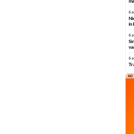
ma
6 
Ni
in
6 
Si
va
6 
Tr
AD