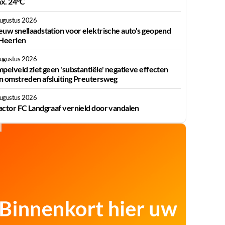
x. 24°C
augustus 2026
euw snellaadstation voor elektrische auto's geopend
 Heerlen
augustus 2026
mpelveld ziet geen 'substantiële' negatieve effecten
n omstreden afsluiting Preutersweg
augustus 2026
actor FC Landgraaf vernield door vandalen