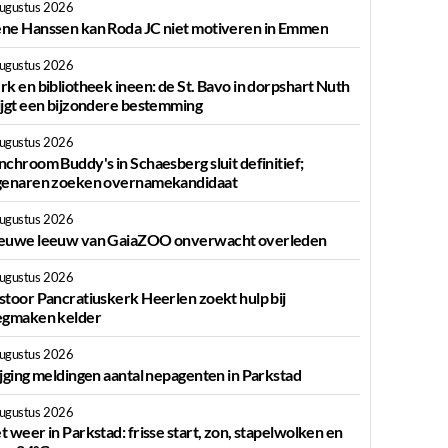
augustus 2026
ne Hanssen kan Roda JC niet motiveren in Emmen
augustus 2026
rk en bibliotheek ineen: de St. Bavo in dorpshart Nuth
ijgt een bijzondere bestemming
augustus 2026
nchroom Buddy's in Schaesberg sluit definitief;
genaren zoeken overnamekandidaat
augustus 2026
euwe leeuw van GaiaZOO onverwacht overleden
augustus 2026
stoor Pancratiuskerk Heerlen zoekt hulp bij
egmaken kelder
augustus 2026
ijging meldingen aantal nepagenten in Parkstad
augustus 2026
t weer in Parkstad: frisse start, zon, stapelwolken en