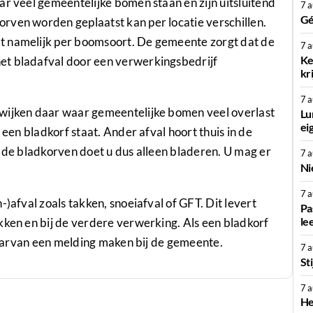
ar veel gemeentelijke bomen staan en zijn uitsluitend
7 
Gé
rven worden geplaatst kan per locatie verschillen.
t namelijk per boomsoort. De gemeente zorgt dat de
7 
Ke
et bladafval door een verwerkingsbedrijf
kr
7 
 wijken daar waar gemeentelijke bomen veel overlast
Lu
ei
 een bladkorf staat. Ander afval hoort thuis in de
n de bladkorven doet u dus alleen bladeren. U mag er
7 
Ni
7 
)afval zoals takken, snoeiafval of GFT. Dit levert
Pa
le
kken en bij de verdere verwerking. Als een bladkorf
 daarvan een melding maken bij de gemeente.
7 
St
7 
He