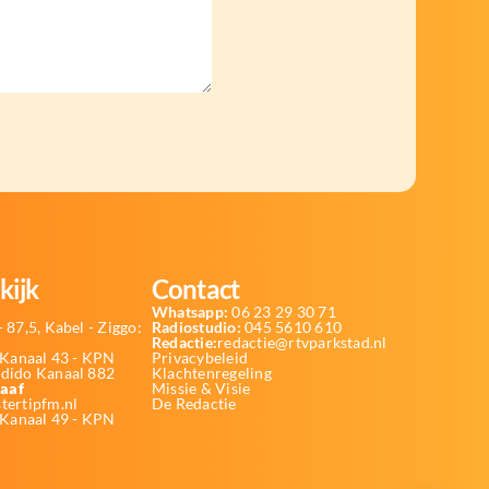
kijk
Contact
Whatsapp:
06 23 29 30 71
 87,5, Kabel - Ziggo:
Radiostudio:
045 5610 610
Redactie:
redactie@rtvparkstad.nl
Kanaal 43 - KPN
Privacybeleid
Odido Kanaal 882
Klachtenregeling
aaf
Missie & Visie
tertipfm.nl
De Redactie
 Kanaal 49 - KPN