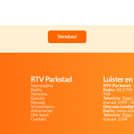
RTV Parkstad
Luister en 
Voorpagina
RTV Parkstad
Radio
Radio:
89,2 FM -
Televisie
918
Gemist
Televisie:
Ziggo 
Nieuws
Kanaal 1495 - 
Vrijwilligers
Omroep Landgr
Adverteren
Radio:
www.luis
Ons team
Televisie
: Ziggo
Contact
Kanaal 1334