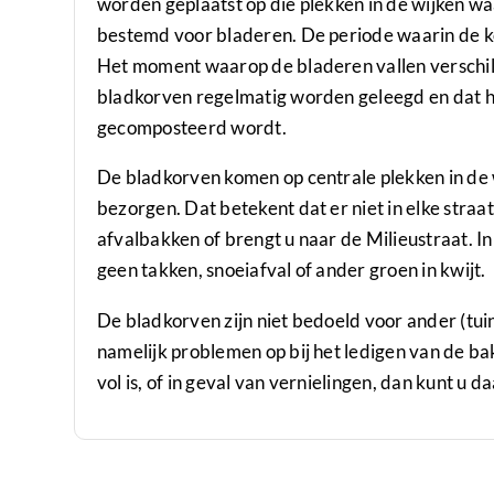
worden geplaatst op die plekken in de wijken wa
bestemd voor bladeren. De periode waarin de ko
Het moment waarop de bladeren vallen verschil
bladkorven regelmatig worden geleegd en dat h
gecomposteerd wordt.
De bladkorven komen op centrale plekken in de
bezorgen. Dat betekent dat er niet in elke straat
afvalbakken of brengt u naar de Milieustraat. I
geen takken, snoeiafval of ander groen in kwijt.
De bladkorven zijn niet bedoeld voor ander (tuin-
namelijk problemen op bij het ledigen van de ba
vol is, of in geval van vernielingen, dan kunt u