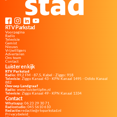
RTV Parkstad
Voorpagina
Radio
Televisie
Gemist
Nieuws
Vrijwilligers
Adverteren
Ons team
Contact
Luister en kijk
RTV Parkstad
Radio:
89,2 FM - 87,5, Kabel - Ziggo: 918
Televisie:
Ziggo Kanaal 43 - KPN Kanaal 1495 - Odido Kanaal
882
Omroep Landgraaf
Radio:
www.luistertipfm.nl
Televisie
: Ziggo Kanaal 49 - KPN Kanaal 1334
Contact
Whatsapp:
06 23 29 30 71
Radiostudio:
045 5610 610
Redactie:
redactie@rtvparkstad.nl
Privacybeleid