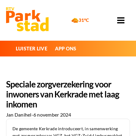
31°C
LUISTER LIVE
APP ONS
Speciale zorgverzekering voor
inwoners van Kerkrade met laag
inkomen
Jan Danihel
-
6 november 2024
De gemeente Kerkrade introduceert, in samenwerking
met zorgverzekeraar VGZ, het VGZ-Zuid-Limburgpakket,