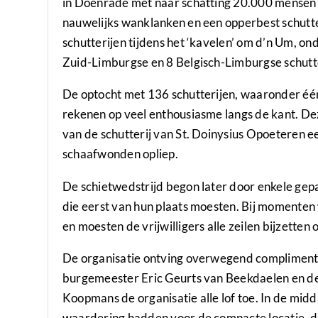
in Doenrade met naar schatting 20.000 mensen l
nauwelijks wanklanken en een opperbest schutt
schutterijen tijdens het ‘kavelen’ om d’n Um, 
Zuid-Limburgse en 8 Belgisch-Limburgse schutte
De optocht met 136 schutterijen, waaronder één
rekenen op veel enthousiasme langs de kant. D
van de schutterij van St. Doinysius Opoeteren
schaafwonden opliep.
De schietwedstrijd begon later door enkele gepa
die eerst van hun plaats moesten. Bij momenten 
en moesten de vrijwilligers alle zeilen bijzetten
De organisatie ontving overwegend complimenten
burgemeester Eric Geurts van Beekdaelen en d
Koopmans de organisatie alle lof toe. In de mid
waardering hadden voor de compacte locatie, de