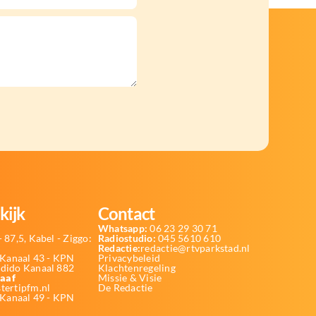
kijk
Contact
Whatsapp:
06 23 29 30 71
 87,5, Kabel - Ziggo:
Radiostudio:
045 5610 610
Redactie:
redactie@rtvparkstad.nl
Kanaal 43 - KPN
Privacybeleid
Odido Kanaal 882
Klachtenregeling
aaf
Missie & Visie
tertipfm.nl
De Redactie
 Kanaal 49 - KPN