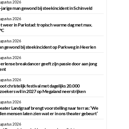
augustus 2026
-jarige man gewond bij steekincident in Schinveld
augustus 2026
t weer in Parkstad: tropisch warme dag met max.
°C
augustus 2026
n gewond bij steekincident op Parkweg in Heerlen
augustus 2026
erlense breakdancer geeft zijn passie door aan jong
lent
augustus 2026
oot christelijk festival met dagelijks 20.000
zoekers wil in 2027 op Megaland neerstrijken
augustus 2026
eater Landgraaf brengt voorstelling naar terras: ‘We
llen mensen laten zien wat er in ons theater gebeurt’
augustus 2026