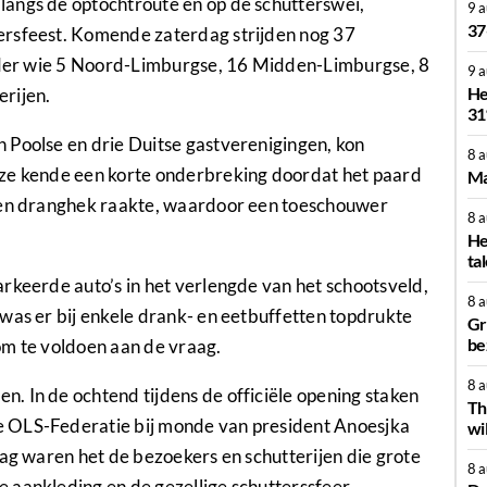
angs de optochtroute en op de schutterswei,
9 
37
ersfeest. Komende zaterdag strijden nog 37
onder wie 5 Noord-Limburgse, 16 Midden-Limburgse, 8
9 
He
rijen.
31
 Poolse en drie Duitse gastverenigingen, kon
8 
eze kende een korte onderbreking doordat het paard
Ma
 een dranghek raakte, waardoor een toeschouwer
8 
He
ta
rkeerde auto’s in het verlengde van het schootsveld,
8 
was er bij enkele drank- en eetbuffetten topdrukte
Gr
be
 om te voldoen aan de vraag.
8 
. In de ochtend tijdens de officiële opening staken
Th
e OLS-Federatie bij monde van president Anoesjka
wi
dag waren het de bezoekers en schutterijen die grote
8 
 aankleding en de gezellige schutterssfeer.