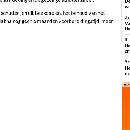
De
we
schutterijen uit Beekdaelen, het behoud van het
8 
dat na nog geen 6 maanden voorbereidingstijd, meer
Vo
He
8 
Ho
on
8 
He
ma
AD