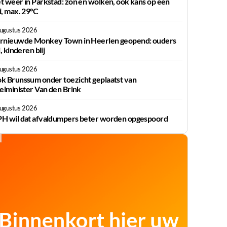
t weer in Parkstad: zon en wolken, ook kans op een
i, max. 29°C
augustus 2026
rnieuwde Monkey Town in Heerlen geopend: ouders
j, kinderen blij
augustus 2026
k Brunssum onder toezicht geplaatst van
ielminister Van den Brink
augustus 2026
H wil dat afvaldumpers beter worden opgespoord