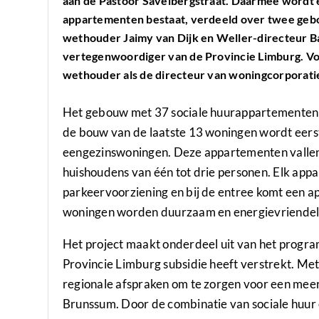
aan de Pastoor Savelbergstraat. Daarmee wordt e
appartementen bestaat, verdeeld over twee geb
wethouder Jaimy van Dijk en Weller-directeur B
vertegenwoordiger van de Provincie Limburg. Vo
wethouder als de directeur van woningcorporati
Het gebouw met 37 sociale huurappartementen 
de bouw van de laatste 13 woningen wordt eers
eengezinswoningen. Deze appartementen vallen 
huishoudens van één tot drie personen. Elk app
parkeervoorziening en bij de entree komt een a
woningen worden duurzaam en energievriendel
Het project maakt onderdeel uit van het progr
Provincie Limburg subsidie heeft verstrekt. Me
regionale afspraken om te zorgen voor een me
Brunssum. Door de combinatie van sociale huur