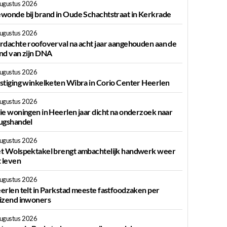
augustus 2026
wonde bij brand in Oude Schachtstraat in Kerkrade
augustus 2026
rdachte roofoverval na acht jaar aangehouden aan de
nd van zijn DNA
augustus 2026
stiging winkelketen Wibra in Corio Center Heerlen
augustus 2026
ie woningen in Heerlen jaar dicht na onderzoek naar
ugshandel
augustus 2026
t Wolspektakel brengt ambachtelijk handwerk weer
t leven
augustus 2026
erlen telt in Parkstad meeste fastfoodzaken per
izend inwoners
augustus 2026