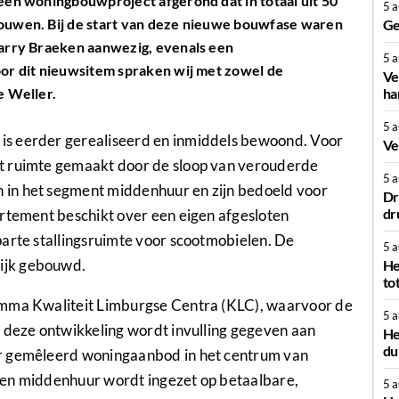
en woningbouwproject afgerond dat in totaal uit 50
5 
ouwen. Bij de start van deze nieuwe bouwfase waren
Ge
arry Braeken aanwezig, evenals een
5 
or dit nieuwsitem spraken wij met zowel de
Ve
ha
e Weller.
5 
is eerder gerealiseerd en inmiddels bewoond. Voor
Ve
t ruimte gemaakt door de sloop van verouderde
5 
in het segment middenhuur en zijn bedoeld voor
Dr
dr
artement beschikt over een eigen afgesloten
parte stallingsruimte voor scootmobielen. De
5 
ijk gebouwd.
He
to
amma Kwaliteit Limburgse Centra (KLC), waarvoor de
5 
t deze ontwikkeling wordt invulling gegeven aan
He
du
er gemêleerd woningaanbod in het centrum van
 en middenhuur wordt ingezet op betaalbare,
5 