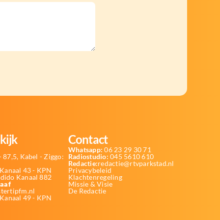
kijk
Contact
Whatsapp:
06 23 29 30 71
 87,5, Kabel - Ziggo:
Radiostudio:
045 5610 610
Redactie:
redactie@rtvparkstad.nl
Kanaal 43 - KPN
Privacybeleid
Odido Kanaal 882
Klachtenregeling
aaf
Missie & Visie
tertipfm.nl
De Redactie
 Kanaal 49 - KPN