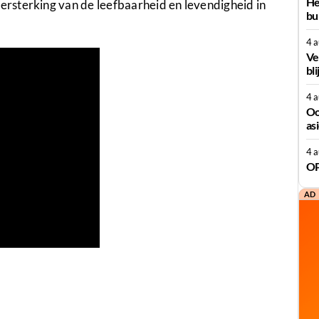
He
rsterking van de leefbaarheid en levendigheid in
bu
4 
Ve
bli
4 
Oo
as
4 
OP
AD