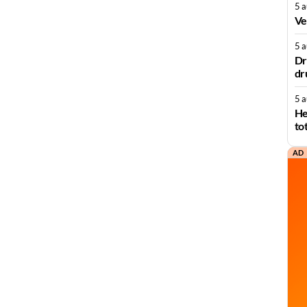
5 
Ve
5 
Dr
dr
5 
He
to
AD