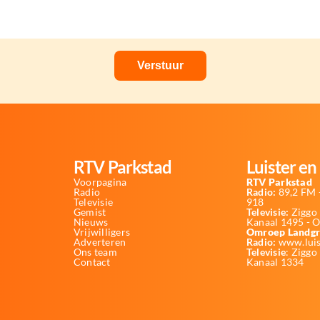
RTV Parkstad
Luister en 
Voorpagina
RTV Parkstad
Radio
Radio:
89,2 FM -
Televisie
918
Gemist
Televisie:
Ziggo 
Nieuws
Kanaal 1495 - 
Vrijwilligers
Omroep Landgr
Adverteren
Radio:
www.luis
Ons team
Televisie
: Ziggo
Contact
Kanaal 1334