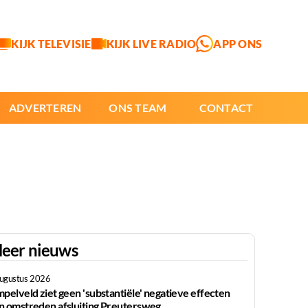
KIJK TELEVISIE
KIJK LIVE RADIO
APP ONS
ADVERTEREN
ONS TEAM
CONTACT
eer nieuws
augustus 2026
mpelveld ziet geen 'substantiële' negatieve effecten
n omstreden afsluiting Preutersweg