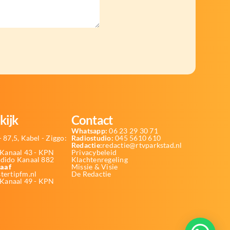
kijk
Contact
Whatsapp:
06 23 29 30 71
 87,5, Kabel - Ziggo:
Radiostudio:
045 5610 610
Redactie:
redactie@rtvparkstad.nl
Kanaal 43 - KPN
Privacybeleid
Odido Kanaal 882
Klachtenregeling
aaf
Missie & Visie
tertipfm.nl
De Redactie
 Kanaal 49 - KPN