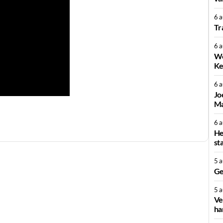
6 
Tr
6 
We
Ke
6 
Jo
Ma
6 
He
st
5 
Ge
5 
Ve
ha