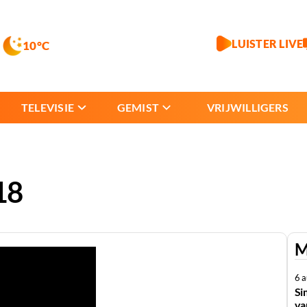
LUISTER LIVE
10°C
TELEVISIE
GEMIST
VRIJWILLIGERS
18
M
6 
Si
va