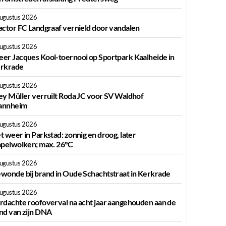
augustus 2026
actor FC Landgraaf vernield door vandalen
augustus 2026
er Jacques Kool-toernooi op Sportpark Kaalheide in
rkrade
augustus 2026
ey Müller verruilt Roda JC voor SV Waldhof
nnheim
augustus 2026
t weer in Parkstad: zonnig en droog, later
apelwolken; max. 26°C
augustus 2026
wonde bij brand in Oude Schachtstraat in Kerkrade
augustus 2026
rdachte roofoverval na acht jaar aangehouden aan de
nd van zijn DNA